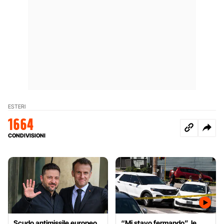
ESTERI
1664
CONDIVISIONI
Scudo antimissile europeo,
“Mi stavo fermando”, le