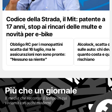
Codice della Strada, il Mit: patente a
17 anni, stop ai rincari delle multe e
novità per e-bike
Obbligo RC per i monopattini
Alcolock, scatta og
scatta dal 16 luglio, ma le
sulle auto: chi deve
assicurazioni non sono pronte:
quanto costa e qual
"Nessuno sa niente"
rischiano
Più che un giornale
Il media che racconta il tempo in cui
viviamo con occhi moderni