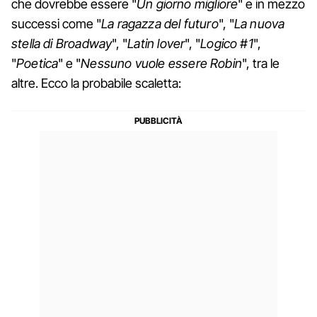
che dovrebbe essere "
Un giorno migliore
" e in mezzo
successi come "
La ragazza del futuro
", "
La nuova
stella di Broadway
", "
Latin lover
", "
Logico #1
",
"
Poetica
" e "
Nessuno vuole essere Robin
", tra le
altre. Ecco la probabile scaletta: