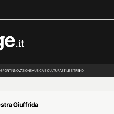
O
SPORT
INNOVAZIONE
MUSICA E CULTURA
STILE E TREND
estra Giuffrida