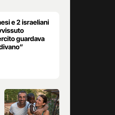
esi e 2 israeliani
vvissuto
ercito guardava
edivano”