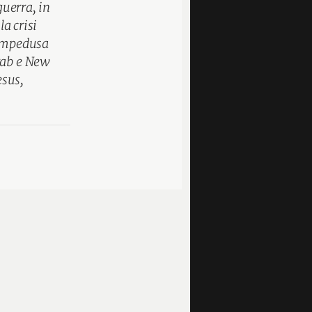
guerra, in
la crisi
Lampedusa
rab e New
esus,