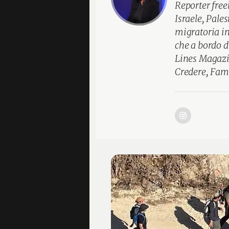
Reporter freel
Israele, Pales
migratoria in
che a bordo d
Lines Magazine
Credere, Famig