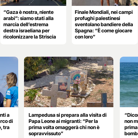
“Gaza è nostra, niente
Finale Mondiali, nei campi
arabi”: siamo stati alla
profughi palestinesi
marcia dell’estrema
sventolano bandiere della
destra israeliana per
Spagna: “È come giocare
ricolonizzare la Striscia
con loro”
nti a
Lampedusa si prepara alla visita di
“Dico
rco di
Papa Leone ai migranti: “Per la
non mi
, tra
prima volta omaggerà chi non è
prima 
sopravvissuto”
bombe