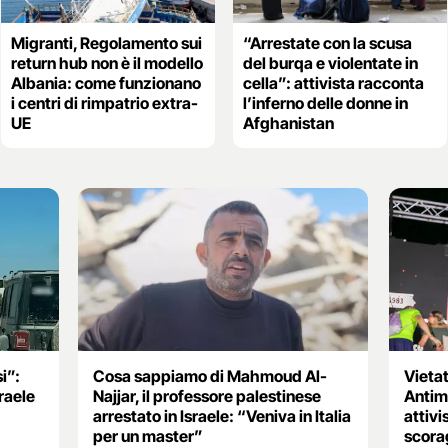
Migranti, Regolamento sui
“Arrestate con la scusa
return hub non è il modello
del burqa e violentate in
Albania: come funzionano
cella”: attivista racconta
i centri di rimpatrio extra-
l’inferno delle donne in
UE
Afghanistan
si”:
Cosa sappiamo di Mahmoud Al-
Vietat
sraele
Najjar, il professore palestinese
Antim
arrestato in Israele: “Veniva in Italia
attivi
per un master”
scora