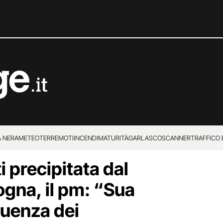
 NERA
METEO
TERREMOTI
INCENDI
MATURITÀ
GARLASCO
SCANNER
TRAFFICO E
i precipitata dal
 SUPERENALOTTO
ogna, il pm: “Sua
uenza dei