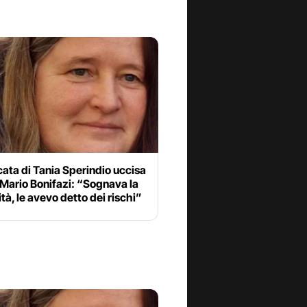
ata di Tania Sperindio uccisa
 Mario Bonifazi: “Sognava la
tà, le avevo detto dei rischi”