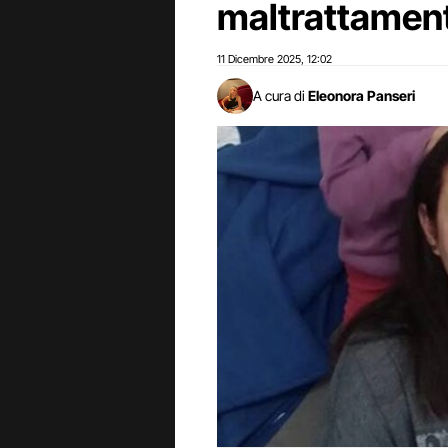
maltrattament
11 Dicembre 2025
12:02
,
A cura di
Eleonora Panseri