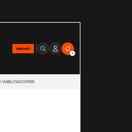
ABBONATI
2
 VIABILITÀ
SCIOPERI