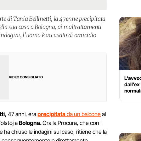
te di Tania Bellinetti, la 47enne precipitata
della sua casa a Bologna, ai maltrattamenti
 indagini, l’uomo è accusato di omicidio
L’avvoc
VIDEO CONSIGLIATO
dall’ex
normali
ti,
47 anni, era
precipitata
da un balcone
al
Tolstoj a
Bologna.
Ora la Procura, che con il
ha chiuso le indagini sul caso, ritiene che la
to conseguentemente e direttamente