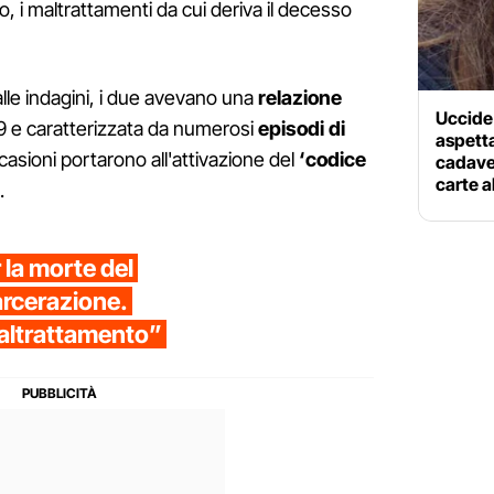
, i maltrattamenti da cui deriva il decesso
lle indagini, i due avevano una
relazione
Uccide 
019 e caratterizzata da numerosi
episodi di
aspetta
asioni portarono all'attivazione del
‘codice
cadave
carte a
.
 la morte del
carcerazione.
altrattamento”