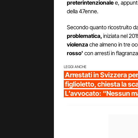
preterintenzionale
e, appunto
della 47enne.
Secondo quanto ricostruito da
problematica,
iniziata nel 2
violenza
che almeno in tre occ
rosso'
con arresti in flagranza
LEGGI ANCHE
Arrestati in Svizzera per
figlioletto, chiesta la s
L’avvocato: “Nessun m