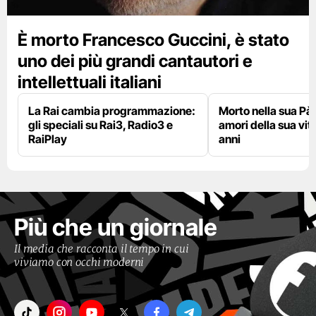
È morto Francesco Guccini, è stato
uno dei più grandi cantautori e
intellettuali italiani
La Rai cambia programmazione:
Morto nella sua Pà
gli speciali su Rai3, Radio3 e
amori della sua vit
RaiPlay
anni
Più che un giornale
Il media che racconta il tempo in cui
viviamo con occhi moderni