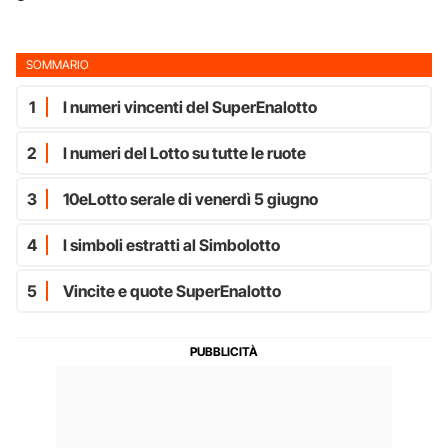
SOMMARIO
1
I numeri vincenti del SuperEnalotto
2
I numeri del Lotto su tutte le ruote
3
10eLotto serale di venerdì 5 giugno
4
I simboli estratti al Simbolotto
5
Vincite e quote SuperEnalotto