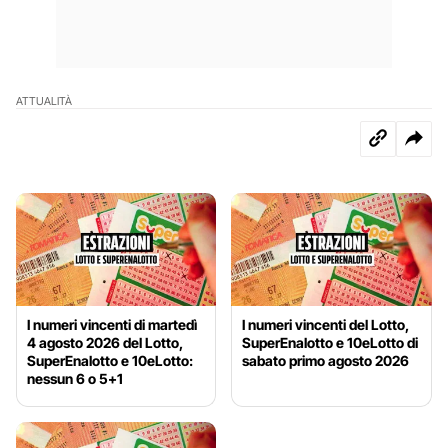
ATTUALITÀ
I numeri vincenti di martedì
I numeri vincenti del Lotto,
4 agosto 2026 del Lotto,
SuperEnalotto e 10eLotto di
SuperEnalotto e 10eLotto:
sabato primo agosto 2026
nessun 6 o 5+1