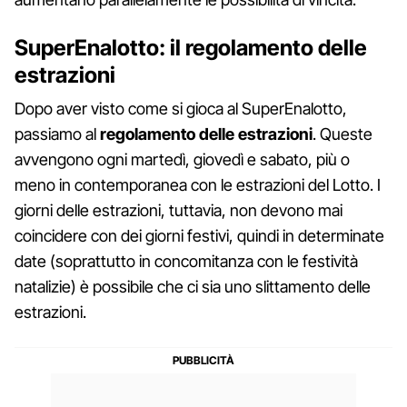
SuperEnalotto: il regolamento delle
estrazioni
Dopo aver visto come si gioca al SuperEnalotto,
passiamo al
regolamento delle estrazioni
. Queste
avvengono ogni martedì, giovedì e sabato, più o
meno in contemporanea con le estrazioni del Lotto. I
giorni delle estrazioni, tuttavia, non devono mai
coincidere con dei giorni festivi, quindi in determinate
date (soprattutto in concomitanza con le festività
natalizie) è possibile che ci sia uno slittamento delle
estrazioni.