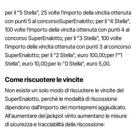
per il “5 Stella”, 25 volte l’importo della vincita ottenuta
con punti 5 al concorsoSuperEnalotto; per il “4 Stella”,
100 volte l’importo della vincita ottenuta con punti 4 al
concorso SuperEnalotto; per il “3 Stella”, 100 volte
l’importo della vincita ottenuta con punti 3 al concorso
SuperEnalotto; per il “2 Stella”, euro 100,00;per l’“1
Stella”, euro 10,00;per lo “0 Stella”, euro 5,00.
Come riscuotere le vincite
Non esiste un solo modo di riscuotere le vincite del
SuperEnalotto, perché le modalità di riscossione
dipendono dall'importo del montepremi aggiudicato.
All'aumentare del jackpot vinto aumentano le misure
di sicurezza e tracciabilità della riscossione: