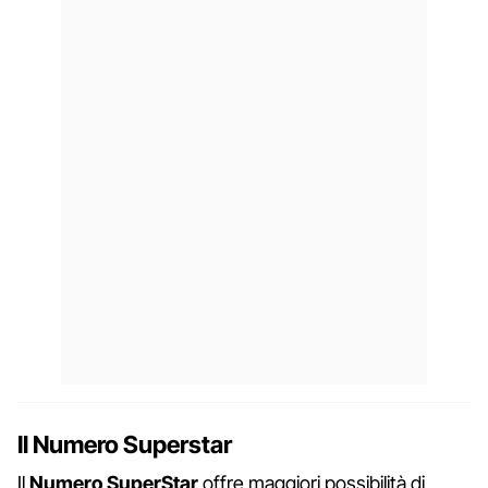
Il Numero Superstar
Il
Numero SuperStar
offre maggiori possibilità di