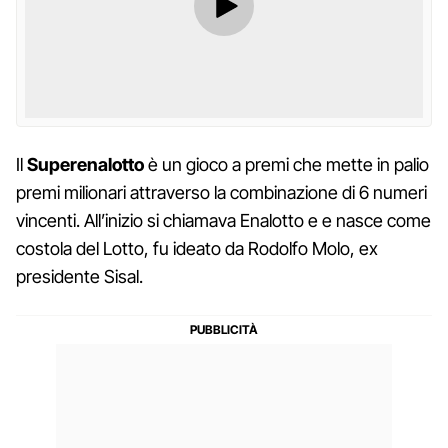
Il
Superenalotto
è un gioco a premi che mette in palio
premi milionari attraverso la combinazione di 6 numeri
vincenti. All’inizio si chiamava Enalotto e e nasce come
costola del Lotto, fu ideato da Rodolfo Molo, ex
presidente Sisal.