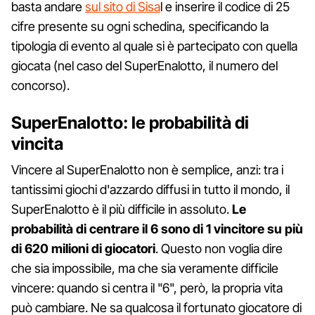
basta andare
sul sito di Sisa
l e inserire il codice di 25
cifre presente su ogni schedina, specificando la
tipologia di evento al quale si è partecipato con quella
giocata (nel caso del SuperEnalotto, il numero del
concorso).
SuperEnalotto: le probabilità di
vincita
Vincere al SuperEnalotto non è semplice, anzi: tra i
tantissimi giochi d'azzardo diffusi in tutto il mondo, il
SuperEnalotto è il più difficile in assoluto.
Le
probabilità di centrare il 6 sono di 1 vincitore su più
di 620 milioni di giocatori
. Questo non voglia dire
che sia impossibile, ma che sia veramente difficile
vincere: quando si centra il "6", però, la propria vita
può cambiare. Ne sa qualcosa il fortunato giocatore di