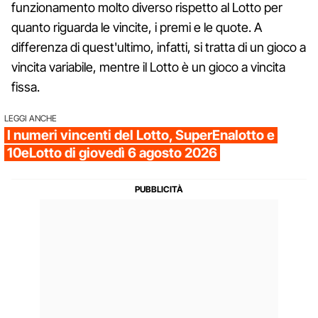
funzionamento molto diverso rispetto al Lotto per
quanto riguarda le vincite, i premi e le quote. A
differenza di quest'ultimo, infatti, si tratta di un gioco a
vincita variabile, mentre il Lotto è un gioco a vincita
fissa.
LEGGI ANCHE
I numeri vincenti del Lotto, SuperEnalotto e
10eLotto di giovedì 6 agosto 2026