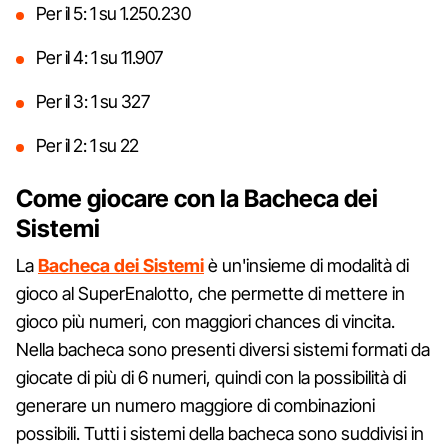
Per il 5: 1 su 1.250.230
Per il 4: 1 su 11.907
Per il 3: 1 su 327
Per il 2: 1 su 22
Come giocare con la Bacheca dei
Sistemi
La
Bacheca dei Sistemi
è un'insieme di modalità di
gioco al SuperEnalotto, che permette di mettere in
gioco più numeri, con maggiori chances di vincita.
Nella bacheca sono presenti diversi sistemi formati da
giocate di più di 6 numeri, quindi con la possibilità di
generare un numero maggiore di combinazioni
possibili. Tutti i sistemi della bacheca sono suddivisi in