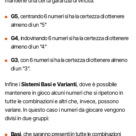
mantiene una certa garanzia di vincita:
G5
, centrando 6 numeri si ha la certezza di ottenere
almeno di un "5"
G4
, indovinando 6 numeri si ha la certezza di ottenere
almeno di un "4"
G3
, con 6 numeri si ha la certezza di ottenere almeno
di un "3".
Infine i
Sistemi Basi e Varianti
, dove è possibile
mantenere in gioco alcuni numeri che si ripetono in
tutte le combinazioni e altri che, invece, possono
variare. In questo caso i numeri da giocare vengono
divisi in due gruppi:
Basi
, che saranno presenti in tutte le combinazioni