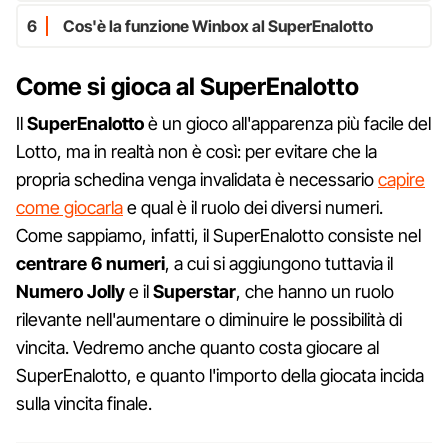
6
Cos'è la funzione Winbox al SuperEnalotto
Come si gioca al SuperEnalotto
Il
SuperEnalotto
è un gioco all'apparenza più facile del
Lotto, ma in realtà non è così: per evitare che la
propria schedina venga invalidata è necessario
capire
come giocarla
e qual è il ruolo dei diversi numeri.
Come sappiamo, infatti, il SuperEnalotto consiste nel
centrare 6 numeri
, a cui si aggiungono tuttavia il
Numero Jolly
e il
Superstar
, che hanno un ruolo
rilevante nell'aumentare o diminuire le possibilità di
vincita. Vedremo anche quanto costa giocare al
SuperEnalotto, e quanto l'importo della giocata incida
sulla vincita finale.