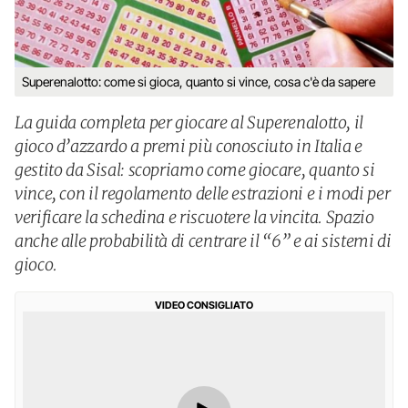
Superenalotto: come si gioca, quanto si vince, cosa c'è da sapere
La guida completa per giocare al Superenalotto, il
gioco d’azzardo a premi più conosciuto in Italia e
gestito da Sisal: scopriamo come giocare, quanto si
vince, con il regolamento delle estrazioni e i modi per
verificare la schedina e riscuotere la vincita. Spazio
anche alle probabilità di centrare il “6” e ai sistemi di
gioco.
VIDEO CONSIGLIATO