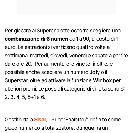
Per giocare al Superenalotto occorre scegliere una
combinazione di 6 numeri
da 1 a 90, al costo di 1
euro. Le estrazioni si verificano quattro volte a
settimana: martedì, giovedì, venerdì e sabato a partire
dalle ore 20. Per aumentare le vincite, inoltre, è
possibile anche scegliere un numero Jolly o il
Superstar, oltre ad attivare la funzione
Winbox
per
ulteriori premi. Le possibili categorie di vincita sono 6:
2, 3, 4, 5, 5+1 e 6.
Gestito dalla
Sisal
, il SuperEnalotto è definito come
gioco numerico a totalizzatore, dunque ha un