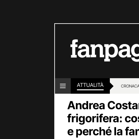
ATTUALITÀ
CRONACA
Andrea Costan
LOTTO E
frigorifera: c
e perché la fa