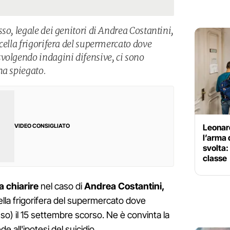
so, legale dei genitori di Andrea Costantini,
cella frigorifera del supermercato dove
volgendo indagini difensive, ci sono
ha spiegato.
Leonard
VIDEO CONSIGLIATO
l’arma 
svolta:
classe
a chiarire
nel caso di
Andrea Costantini,
ella frigorifera del supermercato dove
o) il 15 settembre scorso. Ne è convinta la
e all'ipotesi del suicidio.