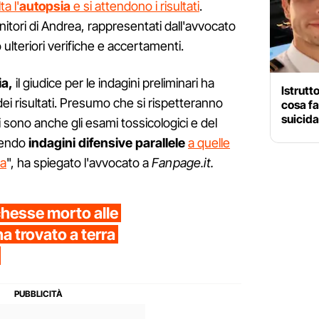
a l'
autopsia
e si attendono i risultati
.
nitori di Andrea, rappresentati dall'avvocato
ulteriori verifiche e accertamenti.
ia,
il giudice per le indagini preliminari ha
Istrutt
 dei risultati. Presumo che si rispetteranno
cosa fa
suicid
 sono anche gli esami tossicologici e del
lgendo
indagini difensive parallele
a quelle
ra
", ha spiegato l'avvocato a
Fanpage.it.
hesse morto alle
ha trovato a terra