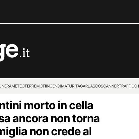
 NERA
METEO
TERREMOTI
INCENDI
MATURITÀ
GARLASCO
SCANNER
TRAFFICO E
tini morto in cella
 SUPERENALOTTO
osa ancora non torna
miglia non crede al