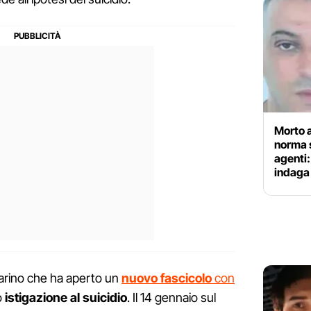
Morto a
norma s
agenti:
indaga
Larino che ha aperto un
nuovo fascicolo
con
o
istigazione al suicidio
. Il 14 gennaio sul