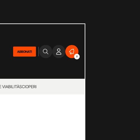
ABBONATI
2
 VIABILITÀ
SCIOPERI