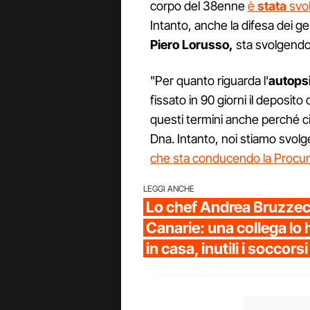
corpo del 38enne
è
stata
svolt
Intanto, anche la difesa dei ge
Piero Lorusso,
sta svolgendo 
"Per quanto riguarda l'
autops
fissato in 90 giorni il deposito
questi termini anche perché ci
Dna. Intanto, noi stiamo svo
che sta conducendo la Procu
LEGGI ANCHE
Lo chef Andrea Bruzzec
Canarie: una collega lo 
in casa, inutili i soccorsi