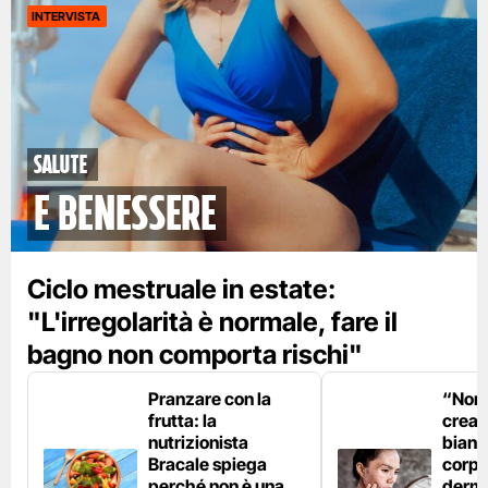
INTERVISTA
Salute
e benessere
Ciclo mestruale in estate:
"L'irregolarità è normale, fare il
bagno non comporta rischi"
Pranzare con la
“Non è
frutta: la
crear
nutrizionista
bianc
Bracale spiega
corpo”
perché non è una
derm