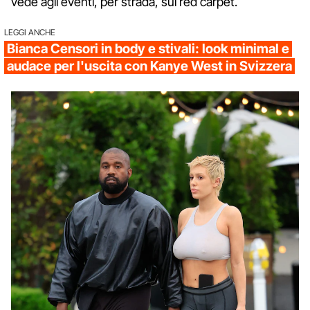
vede agli eventi, per strada, sui red carpet.
LEGGI ANCHE
Bianca Censori in body e stivali: look minimal e
audace per l'uscita con Kanye West in Svizzera