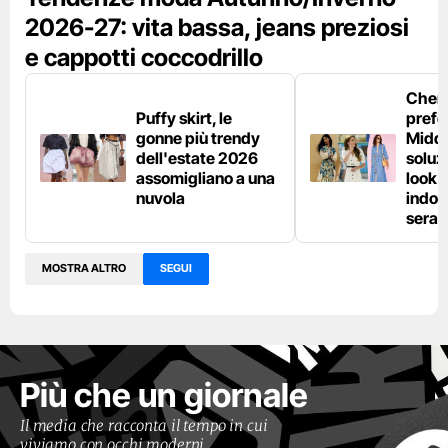
2026-27: vita bassa, jeans preziosi
e cappotti coccodrillo
Chemi
Puffy skirt, le
prefe
gonne più trendy
Middl
dell'estate 2026
soluzi
assomigliano a una
look e
nuvola
indos
sera
MOSTRA ALTRO
SEGUI
Più che un giornale
Il media che racconta il tempo in cui
viviamo con occhi moderni