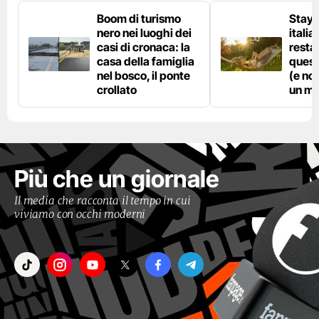
Boom di turismo
Stayc
nero nei luoghi dei
italia
casi di cronaca: la
resta
casa della famiglia
quest
nel bosco, il ponte
(e no
crollato
un ma
Più che un giornale
Il media che racconta il tempo in cui
viviamo con occhi moderni