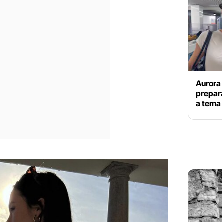
Aurora 
prepara
a tema