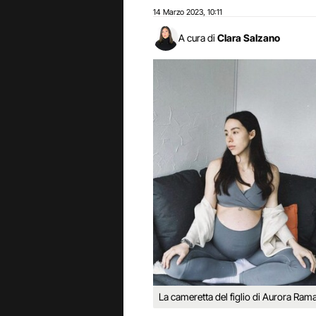
14 Marzo 2023
10:11
,
A cura di
Clara Salzano
La cameretta del figlio di Aurora Rama