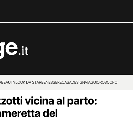
A
BEAUTY
LOOK DA STAR
BENESSERE
CASA
DESIGN
VIAGGI
OROSCOPO
tti vicina al parto:
cameretta del