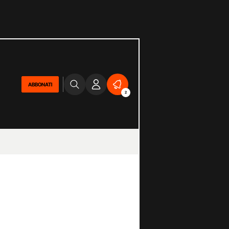
ABBONATI
2