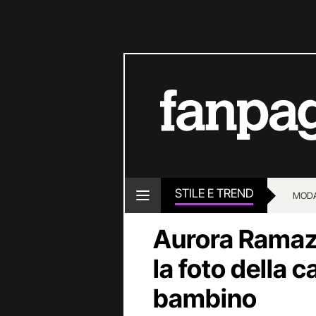
STILE E TREND
MOD
Aurora Ramazzo
la foto della 
bambino