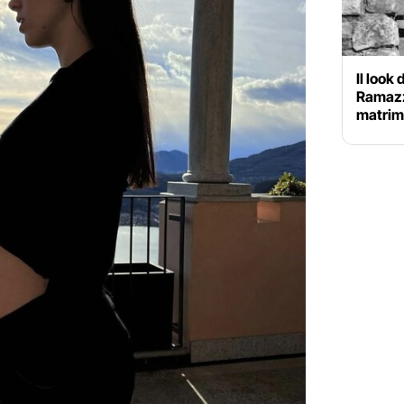
Il look
Ramazzo
matrim