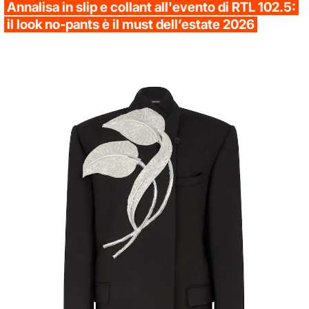
Annalisa in slip e collant all'evento di RTL 102.5:
il look no-pants è il must dell’estate 2026