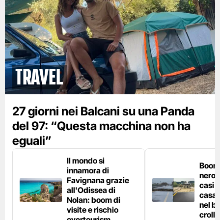
Travel
27 giorni nei Balcani su una Panda
del 97: “Questa macchina non ha
eguali”
Il mondo si
Boom 
innamora di
nero n
Favignana grazie
casi d
all'Odissea di
casa 
Nolan: boom di
nel bo
visite e rischio
crolla
overtourism