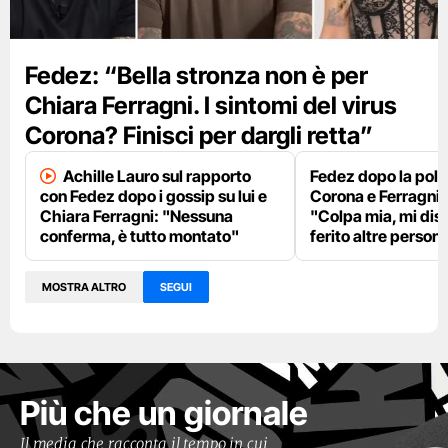
Fedez: “Bella stronza non è per
Chiara Ferragni. I sintomi del virus
Corona? Finisci per dargli retta”
Achille Lauro sul rapporto
Fedez dopo la pole
con Fedez dopo i gossip su lui e
Corona e Ferragni
Chiara Ferragni: "Nessuna
"Colpa mia, mi dis
conferma, è tutto montato"
ferito altre person
MOSTRA ALTRO
SEGUI
Più che un giornale
Il media che racconta il tempo in cui