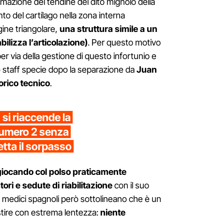
ammazione del tendine del dito mignolo della
o del cartílago nella zona interna
gine triangolare,
una struttura simile a un
ilizza l’articolazione)
. Per questo motivo
r via della gestione di questo infortunio e
 staff specie dopo la separazione da
Juan
torico tecnico
.
, si riaccende la
numero 2 senza
tta il sorpasso
giocando col polso praticamente
ori e sedute di riabilitazione
con il suo
I medici spagnoli però sottolineano che è un
tire con estrema lentezza:
niente