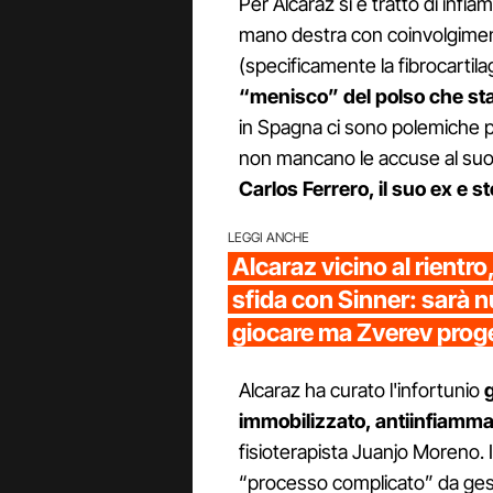
Per Alcaraz si è tratto di infi
mano destra con coinvolgiment
(specificamente la fibrocartila
“menisco” del polso che stab
in Spagna ci sono polemiche pe
non mancano le accuse al suo
Carlos Ferrero, il suo ex e s
LEGGI ANCHE
Alcaraz vicino al rientro
sfida con Sinner: sarà 
giocare ma Zverev proge
Alcaraz ha curato l'infortunio
immobilizzato, antiinfiammat
fisioterapista Juanjo Moreno. 
“processo complicato” da ges