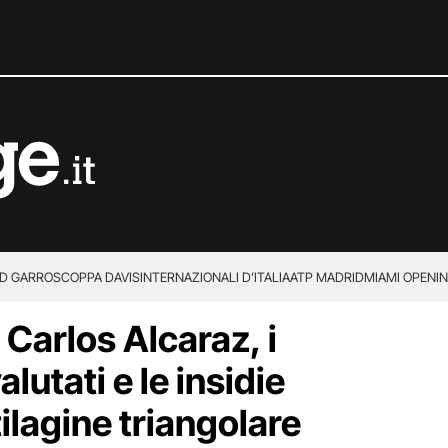
D GARROS
COPPA DAVIS
INTERNAZIONALI D’ITALIA
ATP MADRID
MIAMI OPEN
I
 Carlos Alcaraz, i
lutati e le insidie
tilagine triangolare