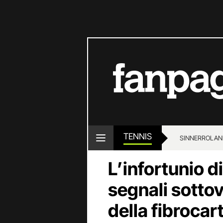
TENNIS
SINNER
ROLAN
L’infortunio di
segnali sottova
della fibrocar