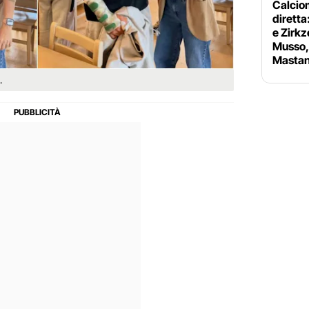
Calciom
diretta
e Zirkz
Musso, 
Mastan
.