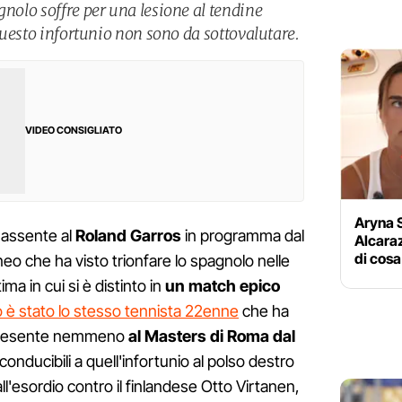
gnolo soffre per una lesione al tendine
 questo infortunio non sono da sottovalutare.
VIDEO CONSIGLIATO
Aryna S
 assente al
Roland Garros
in programma dal
Alcaraz
di cosa
eo che ha visto trionfare lo spagnolo nelle
ima in cui si è distinto in
un match epico
 è stato lo stesso tennista 22enne
che ha
 presente nemmeno
al Masters di Roma dal
iconducibili a quell'infortunio al polso destro
ll'esordio contro il finlandese Otto Virtanen,