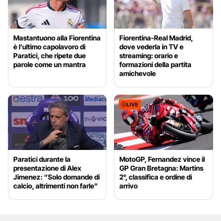
Mastantuono alla Fiorentina
Fiorentina-Real Madrid,
è l’ultimo capolavoro di
dove vederla in TV e
Paratici, che ripete due
streaming: orario e
parole come un mantra
formazioni della partita
amichevole
LIVE
Paratici durante la
MotoGP, Fernandez vince il
presentazione di Alex
GP Gran Bretagna: Martins
Jimenez: “Solo domande di
2°, classifica e ordine di
calcio, altrimenti non farle”
arrivo