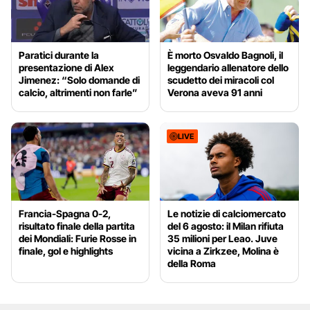
Paratici durante la
È morto Osvaldo Bagnoli, il
presentazione di Alex
leggendario allenatore dello
Jimenez: “Solo domande di
scudetto dei miracoli col
calcio, altrimenti non farle”
Verona aveva 91 anni
LIVE
Francia-Spagna 0-2,
Le notizie di calciomercato
risultato finale della partita
del 6 agosto: il Milan rifiuta
dei Mondiali: Furie Rosse in
35 milioni per Leao. Juve
finale, gol e highlights
vicina a Zirkzee, Molina è
della Roma