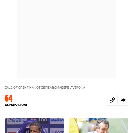
CALCIO
FIORENTINA
NOTIZIE
PISA
ROMA
SERIE A
VERONA
64
CONDIVISIONI