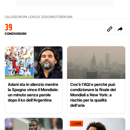
CALCIO
EUROPA LEAGUE 2025/26
NOTIZIE
ROMA
39
CONDIVISIONI
Adani sta in silenzio mentre
Cos’è l’AQI e perché può
la Spagna vince il Mondiale:
condizionare la finale dei
un minuto senza parole
Mondiali a New York: a
dopo il ko dell’Argentina
rischio per la qualità
dell’aria
LIVE