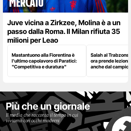
mercato
Juve vicina a Zirkzee, Molina è a un
passo dalla Roma. Il Milan rifiuta 35
milioni per Leao
Mastantuono alla Fiorentina è
Salah al Trabzonspo
l'ultimo capolavoro di Paratici:
ora prende lezioni
"Competitiva e duratura"
anche dal campion
Più che un giornale
Il media che racconta il tempo in cui
viviamo con occhi moderni