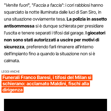
"
Venite fuori
", "
Faccia a facci
a": i cori rabbiosi hanno
squarciato la notte illuminata dalle luci di San Siro, in
una situazione ovviamente tesa.
La polizia in assetto
antisommossa
si è dunque schierata per presidiare
l'uscita e tenere separati i tifosi dal garage.
I giocatori
non sono stati autorizzati a uscire per motivi di
sicurezza
, preferendo farli rimanere all'interno
dell'impianto fino a quando la situazione non si è
calmata.
LEGGI ANCHE
Funerali Franco Baresi, i tifosi del Milan si
schierano: acclamato Maldini, fischi alla
dirigenza