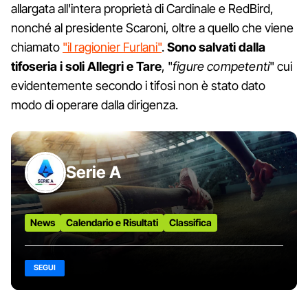
allargata all'intera proprietà di Cardinale e RedBird,
nonché al presidente Scaroni, oltre a quello che viene
chiamato
"il ragionier Furlani"
.
Sono salvati dalla
tifoseria i soli Allegri e Tare
, "
figure competenti
" cui
evidentemente secondo i tifosi non è stato dato
modo di operare dalla dirigenza.
Serie A
News
Calendario e Risultati
Classifica
SEGUI