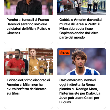
Perché ai funerali di Franco
Gabbia e Amorim davanti al
Baresi ci saranno solo due
murale di Baresi a Perth: il
calciatori del Milan, Pulisic e
Milan abbraccia il suo
Gimenez
Capitano anche dall’altra
parte del mondo
LIVE
Il video del primo discorso di
Calciomercato, news di
Amorim al Milan non ha
oggi in diretta: la Roma
avuto l’effetto desiderato
piomba su Rodrigo Mora,
sui tifosi
l’Inter insiste per Diaby. La
Juve può usare Cabal per
Lucumí