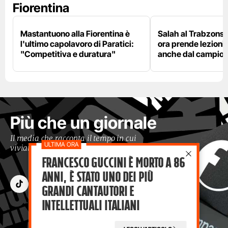
Fiorentina
Mastantuono alla Fiorentina è
Salah al Trabzonspo
l'ultimo capolavoro di Paratici:
ora prende lezioni
"Competitiva e duratura"
anche dal campion
Più che un giornale
Il media che racconta il tempo in cui
viviamo con occhi moderni
Francesco Guccini è morto a 86
anni, è stato uno dei più
grandi cantautori e
intellettuali italiani