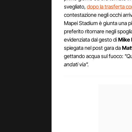
svegliato,
dopo la trasferta co
contestazione negli occhi arriv
Mapei Stadium è giunta una pio
preferito ritornare negli spogl
evidenziata dal gesto di
Mike
spiegata nel post gara da
Mat
gettando acqua sul fuoco:
"Qu
andati via".