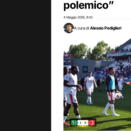
polemico”
4 Maggio 2026
9:42
,
A cura di
Alessio Pediglieri