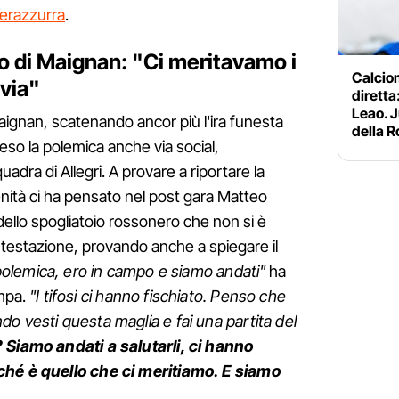
 nerazzurra
.
to di Maignan: "Ci meritavamo i
Calciom
 via"
diretta:
Leao. J
gnan, scatenando ancor più l'ira funesta
della 
ceso la polemica anche via social,
adra di Allegri. A provare a riportare la
renità ci ha pensato nel post gara Matteo
dello spogliatoio rossonero che non si è
contestazione, provando anche a spiegare il
olemica, ero in campo e siamo andati"
ha
ampa.
"I tifosi ci hanno fischiato. Penso che
o vesti questa maglia e fai una partita del
 Siamo andati a salutarli, ci hanno
ché è quello che ci meritiamo. E siamo