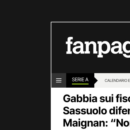
SERIE A
CALENDARIO E
Gabbia sui fisc
Sassuolo difen
Maignan: “No