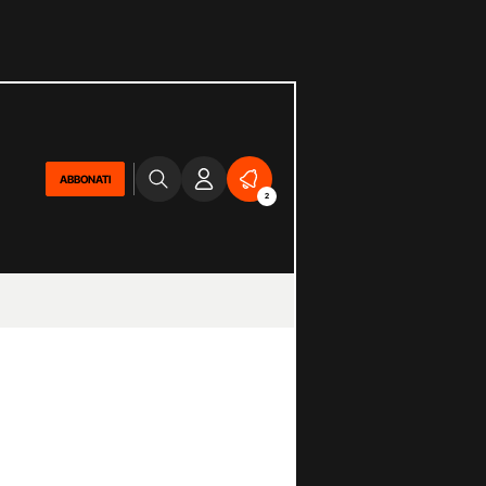
ABBONATI
2