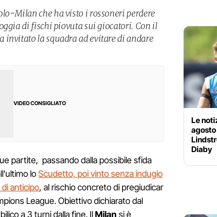
lo-Milan che ha visto i rossoneri perdere
ggia di fischi piovuta sui giocatori. Con il
invitato la squadra ad evitare di andare
VIDEO CONSIGLIATO
Le noti
agosto
Lindstr
Diaby
que partite, passando dalla possibile sfida
ll'ultimo lo
Scudetto, poi vinto senza indugio
 di anticipo
, al rischio concreto di pregiudicar
mpions League. Obiettivo dichiarato dal
lico a 3 turni dalla fine. Il
Milan
si è