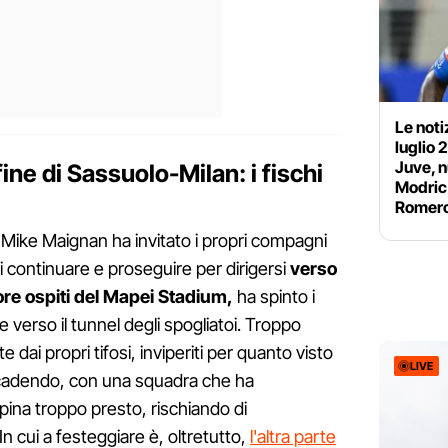
Le noti
luglio 
Juve, n
ine di Sassuolo-Milan: i fischi
Modric 
Romer
 Mike Maignan ha invitato i propri compagni
 continuare e proseguire per dirigersi
verso
ore ospiti del Mapei Stadium,
ha spinto i
 verso il tunnel degli spogliatoi. Troppo
e dai propri tifosi, inviperiti per quanto visto
LIVE
ccadendo, con una squadra che ha
pina troppo presto, rischiando di
In cui a festeggiare è, oltretutto,
l'altra parte