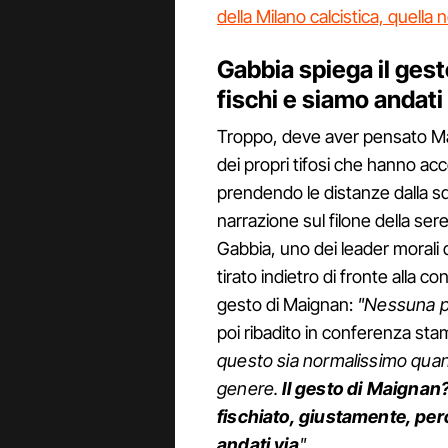
della Milano calcistica, quella
Gabbia spiega il ges
fischi e siamo andati
Troppo, deve aver pensato Mai
dei propri tifosi che hanno ac
prendendo le distanze dalla squ
narrazione sul filone della se
Gabbia, uno dei leader morali 
tirato indietro di fronte alla 
gesto di Maignan:
"Nessuna p
poi ribadito in conferenza st
questo sia normalissimo quand
genere.
Il gesto di Maignan?
fischiato, giustamente, per
andati via
"
.