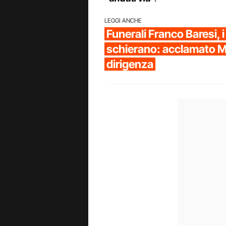
LEGGI ANCHE
Funerali Franco Baresi, i 
schierano: acclamato Mal
dirigenza