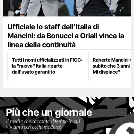
Ufficiale lo staff dell'Italia di
Mancini: da Bonucci a Oriali vince la
linea della continuità
Tutti i nomi ufficializzati in FIGC:
Roberto Mancini ne
la "nuova" Italia riparte
subito che 3 anni f
dall'usato garantito
Mi dispiace"
Più che un giornale
Il media che racconta il tempo in cui
viviamo con occhi moderni