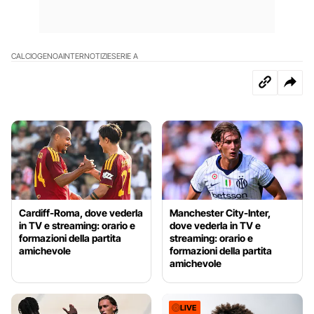
CALCIO
GENOA
INTER
NOTIZIE
SERIE A
Cardiff-Roma, dove vederla
Manchester City-Inter,
in TV e streaming: orario e
dove vederla in TV e
formazioni della partita
streaming: orario e
amichevole
formazioni della partita
amichevole
LIVE