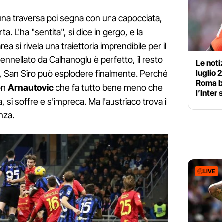
 una traversa poi segna con una capocciata,
 L'ha "sentita", si dice in gergo, e la
ea si rivela una traiettoria imprendibile per il
 pennellato da Calhanoglu è perfetto, il resto
Le noti
luglio 
Gol, San Siro può esplodere finalmente. Perché
Roma be
on
Arnautovic
che fa tutto bene meno che
l’Inter
 si soffre e s'impreca. Ma l'austriaco trova il
nza.
LIVE