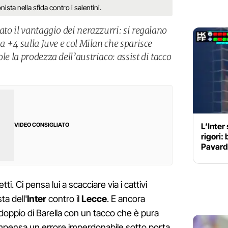
ista nella sfida contro i salentini.
iato il vantaggio dei nerazzurri: si regalano
 a +4 sulla Juve e col Milan che sparisce
le la prodezza dell’austriaco: assist di tacco
L’Inter
VIDEO CONSIGLIATO
rigori:
Pavard
ti. Ci pensa lui a scacciare via i cattivi
ta dell'
Inter
contro il
Lecce
. E ancora
ddoppio di Barella con un tacco che è pura
mpensa un errore imperdonabile sotto porta.