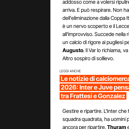
addosso come a volersi ripulir
arriva. E può respirare. Non ha 
dell'eliminazione dalla Coppa 
è un nervo scoperto e il Lecce
all'improvviso. Succede nella
un calcio di rigore ai pugliesi 
Augusto
. Il Var lo richiama, v
Altro sospiro di sollievo.
LEGGI ANCHE
Le notizie di calciomerc
2026: Inter e Juve pens
tra Frattesi e Gonzalez
Gestire e ripartire. L'Inter ch
squadra quadrata, ha uomini per
ancora per ripartire.
Thuram