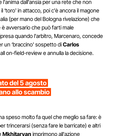
e l'anima dall'ansia per una rete che non
il ‘toro' in attacco, poi c'è ancora il magone
Italia (per mano del Bologna rivelazione) che
 è avversario che può farti male
 ripresa quando l'arbitro, Marcenaro, concede
per un ‘braccino' sospetto di
Carlos
a all on-field-review e annulla la decisione.
ato del 5 agosto
ano allo scambio
e ha speso molto fa quel che meglio sa fare: è
 trincerarsi (senza fare le barricate) e altri
e
Mkhitaryan
imprimono all'azione