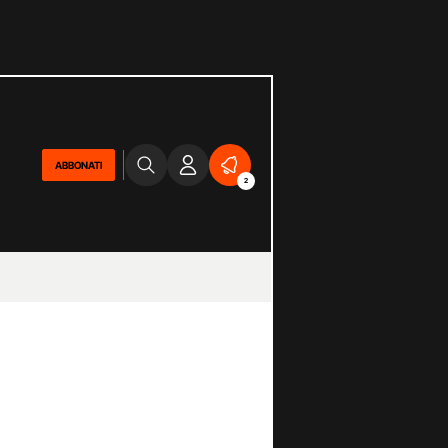
ABBONATI
2