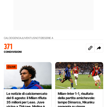
CALCIO
GENOA
JUVENTUS
NOTIZIE
SERIE A
371
CONDIVISIONI
LIVE
Le notizie di calciomercato
Milan-Inter 1-1, risultato
del 6 agosto: il Milan rifiuta
della partita amichevole:
35 milioni per Leao. Juve
lampo Dimarco, Nkunku
vicina a Zirkzee, Molina è
pareggia su rigore