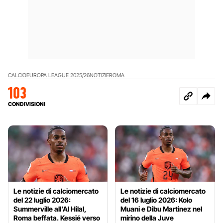
CALCIO
EUROPA LEAGUE 2025/26
NOTIZIE
ROMA
103
CONDIVISIONI
Le notizie di calciomercato
Le notizie di calciomercato
del 22 luglio 2026:
del 16 luglio 2026: Kolo
Summerville all’Al Hilal,
Muani e Dibu Martinez nel
Roma beffata. Kessié verso
mirino della Juve