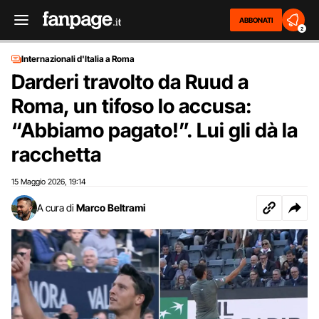
ABBONATI
2
Internazionali d'Italia a Roma
Darderi travolto da Ruud a
Roma, un tifoso lo accusa:
“Abbiamo pagato!”. Lui gli dà la
racchetta
15 Maggio 2026
19:14
,
A cura di
Marco Beltrami