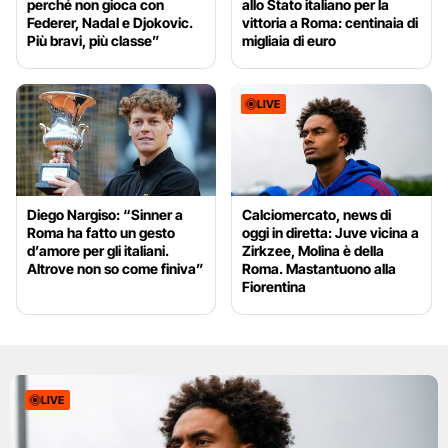
perché non gioca con
allo Stato italiano per la
Federer, Nadal e Djokovic.
vittoria a Roma: centinaia di
Più bravi, più classe”
migliaia di euro
LIVE
Diego Nargiso: “Sinner a
Calciomercato, news di
Roma ha fatto un gesto
oggi in diretta: Juve vicina a
d’amore per gli italiani.
Zirkzee, Molina è della
Altrove non so come finiva”
Roma. Mastantuono alla
Fiorentina
LIVE