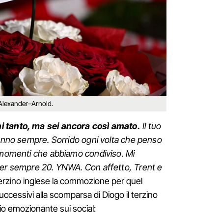
a Alexander–Arnold.
i tanto, ma sei ancora così amato.
Il tuo
ranno sempre. Sorrido ogni volta che penso
i momenti che abbiamo condiviso. Mi
Per sempre 20. YNWA. Con affetto, Trent e
terzino inglese la commozione per quel
ccessivi alla scomparsa di Diogo il terzino
o emozionante sui social: