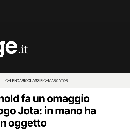
CALENDARIO
CLASSIFICA
MARCATORI
nold fa un omaggio
iogo Jota: in mano ha
un oggetto