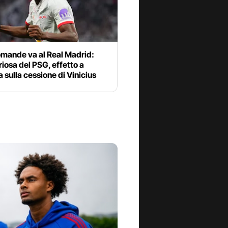
omande va al Real Madrid:
riosa del PSG, effetto a
 sulla cessione di Vinicius