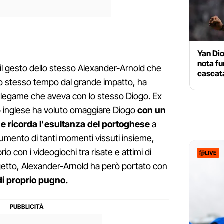
Yan Di
nota fu
 il gesto dello stesso Alexander-Arnold che
cascata
o stesso tempo dal grande impatto, ha
il legame che aveva con lo stesso Diogo. Ex
no inglese ha voluto omaggiare Diogo
con un
he ricorda l'esultanza del portoghese
a
rumento di tanti momenti vissuti insieme,
prio con i videogiochi tra risate e attimi di
LIVE
getto, Alexander-Arnold ha però portato con
 di proprio pugno.