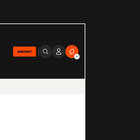
ABBONATI
2