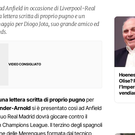
ad Anfield in occasione di Liverpool-Real
ettera scritta di proprio pugno e un
omaggio per Diogo Jota, suo grande amico ed
ds.
VIDEO CONSIGLIATO
Hoeness
Olise? 
l’Imper
vendi
una lettera scritta di proprio pugno
per
nder-Arnold
si è presentato così ad Anfield
 suo Real Madrid dovrà giocare contro il
in Champions League. Il terzino degli spagnoli
one delle Merengues formata dal tecnico