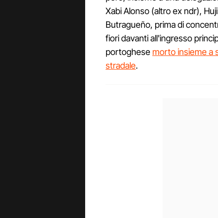
Xabi Alonso (altro ex ndr), Huj
Butragueño, prima di concentra
fiori davanti all'ingresso princi
portoghese
morto insieme a s
stradale
.