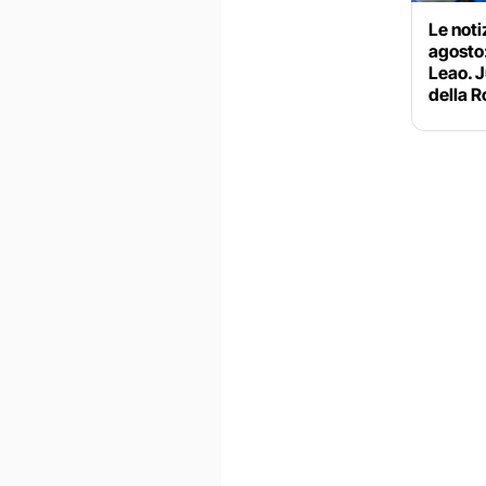
Le noti
agosto:
Leao. J
della 