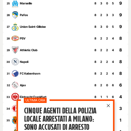
9
Marseille
8
3
0
5
25
9
Pafos
8
2
3
3
26
9
Union Saint-Gilloise
8
3
0
5
27
8
PSV
8
2
2
4
28
8
Athletic Club
8
2
2
4
29
8
Napoli
8
2
2
4
30
8
FC København
8
2
2
4
31
6
Ajax
8
2
0
6
32
4
Eintracht Frankfurt
8
1
1
6
33
Cinque agenti della polizia
3
Slavia Prague
8
0
3
5
34
locale arrestati a Milano:
1
Villarreal
8
0
1
7
35
sono accusati di arresto