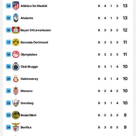
13
Atlético De Madrid
8
4
1
3
14
13
Atalanta
8
4
1
3
15
12
Bayer 04 Leverkusen
8
3
3
2
16
11
Borussia Dortmund
8
3
2
3
17
11
Olympiakos
8
3
2
3
18
10
Club Brugge
8
3
1
4
19
10
Galatasaray
8
3
1
4
20
10
Monaco
8
2
4
2
21
10
Qarabag
8
3
1
4
22
9
Bodø/Glimt
8
2
3
3
23
9
Benfica
8
3
0
5
24