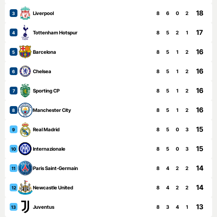
18
Liverpool
8
6
0
2
3
17
Tottenham Hotspur
8
5
2
1
4
16
Barcelona
8
5
1
2
5
16
Chelsea
8
5
1
2
6
16
Sporting CP
8
5
1
2
7
16
Manchester City
8
5
1
2
8
15
Real Madrid
8
5
0
3
9
15
Internazionale
8
5
0
3
10
14
Paris Saint-Germain
8
4
2
2
11
14
Newcastle United
8
4
2
2
12
13
Juventus
8
3
4
1
13