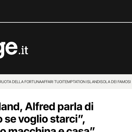
 RUOTA DELLA FORTUNA
AFFARI TUOI
TEMPTATION ISLAND
ISOLA DEI FAMOSI
and, Alfred parla di
se voglio starci”,
ato macchina e casa”