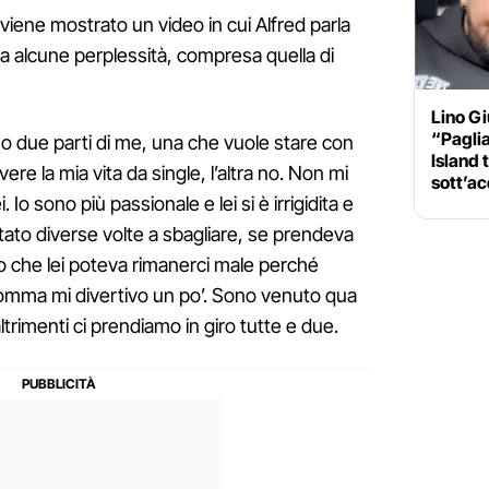
viene mostrato un video in cui Alfred parla
rna alcune perplessità, compresa quella di
Lino Gi
“Pagli
o due parti di me, una che vuole stare con
Island 
ivere la mia vita da single, l’altra no. Non mi
sott’a
Io sono più passionale e lei si è irrigidita e
rtato diverse volte a sbagliare, se prendeva
ro che lei poteva rimanerci male perché
somma mi divertivo un po’. Sono venuto qua
trimenti ci prendiamo in giro tutte e due.