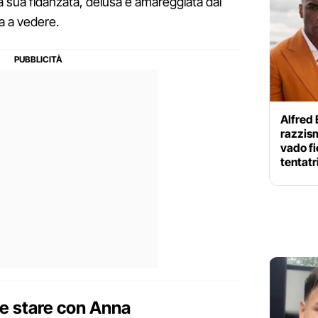
la sua fidanzata, delusa e amareggiata dai
ta a vedere.
Alfred 
razzism
vado fi
tentatr
le stare con Anna