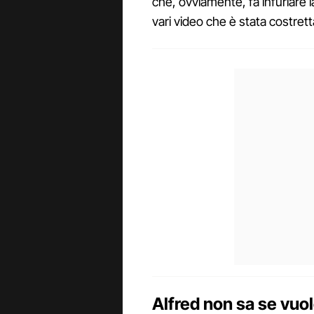
che, ovviamente, fa infuriare 
vari video che è stata costret
Alfred non sa se vuo