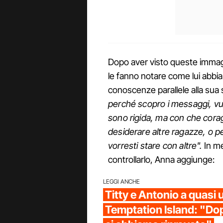
Dopo aver visto queste immagin
le fanno notare come lui abbia 
conoscenze parallele alla sua s
perché scopro i messaggi, vuol 
sono rigida, ma con che corag
desiderare altre ragazze, o p
vorresti stare con altre".
In me
controllarlo, Anna aggiunge:
LEGGI ANCHE
Titty e Antonio a quasi
Temptation Island: "Do