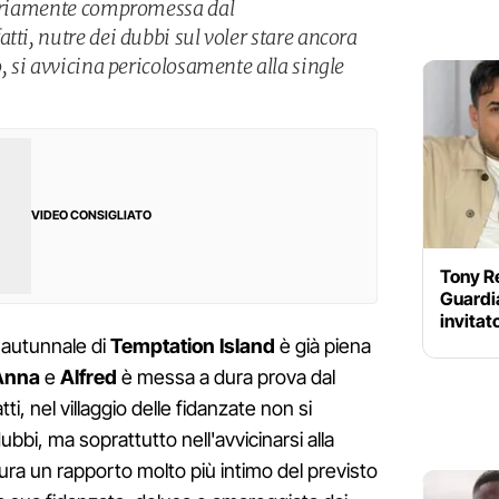
 seriamente compromessa dal
tti, nutre dei dubbi sul voler stare ancora
ò, si avvicina pericolosamente alla single
VIDEO CONSIGLIATO
Tony Re
Guardia
invitat
 autunnale di
Temptation Island
è già piena
Anna
e
Alfred
è messa a dura prova dal
i, nel villaggio delle fidanzate non si
dubbi, ma soprattutto nell'avvicinarsi alla
aura un rapporto molto più intimo del previsto