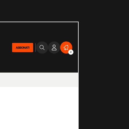
ABBONATI
2