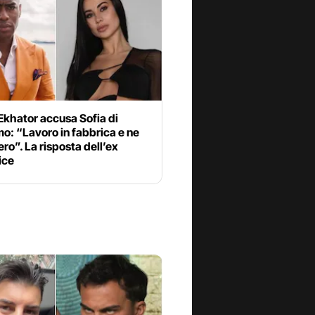
Ekhator accusa Sofia di
o: “Lavoro in fabbrica e ne
ero”. La risposta dell’ex
ice