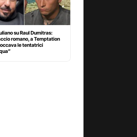
uliano su Raul Dumitras:
accio romano, a Temptation
toccava le tentatrici
cqua”