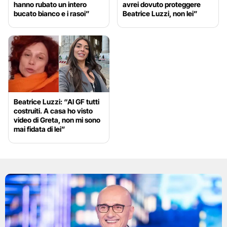
hanno rubato un intero
avrei dovuto proteggere
bucato bianco e i rasoi”
Beatrice Luzzi, non lei”
Beatrice Luzzi: “Al GF tutti
costruiti. A casa ho visto
video di Greta, non mi sono
mai fidata di lei”