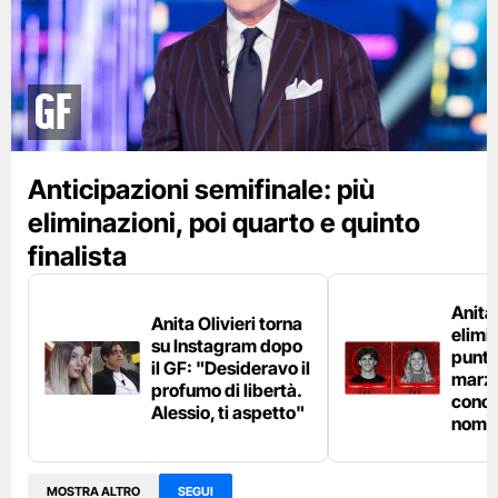
GF
Anticipazioni semifinale: più
eliminazioni, poi quarto e quinto
finalista
Anita
Anita Olivieri torna
elimin
su Instagram dopo
punta
il GF: "Desideravo il
marzo
profumo di libertà.
conco
Alessio, ti aspetto"
nomin
MOSTRA ALTRO
SEGUI