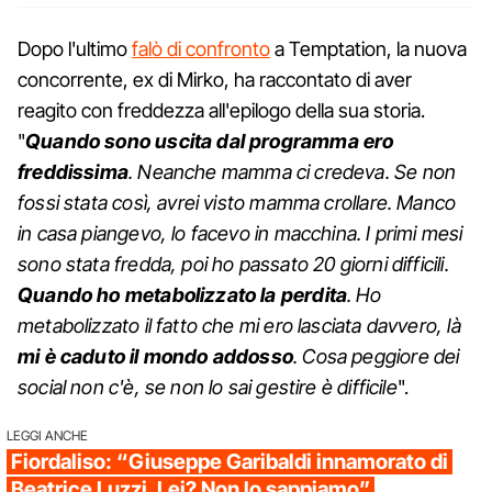
Dopo l'ultimo
falò di confronto
a Temptation, la nuova
concorrente, ex di Mirko, ha raccontato di aver
reagito con freddezza all'epilogo della sua storia.
"
Quando sono uscita dal programma ero
freddissima
. Neanche mamma ci credeva. Se non
fossi stata così, avrei visto mamma crollare. Manco
in casa piangevo, lo facevo in macchina. I primi mesi
sono stata fredda, poi ho passato 20 giorni difficili.
Quando ho metabolizzato la perdita
. Ho
metabolizzato il fatto che mi ero lasciata davvero, là
mi è caduto il mondo addosso
. Cosa peggiore dei
social non c'è, se non lo sai gestire è difficile
".
LEGGI ANCHE
Fiordaliso: “Giuseppe Garibaldi innamorato di
Beatrice Luzzi. Lei? Non lo sappiamo”