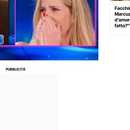
Facchin
Marcuzz
d’amor
fatto?”