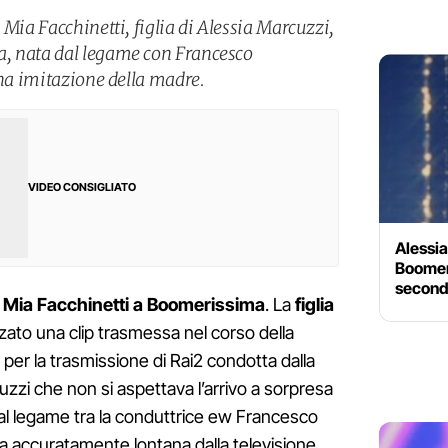
 Mia Facchinetti, figlia di Alessia Marcuzzi,
, nata dal legame con Francesco
una imitazione della madre.
VIDEO CONSIGLIATO
Alessi
Boomer
second
i
Mia Facchinetti a Boomerissima
. La
figlia
zato una clip trasmessa nel corso della
 per la trasmissione di Rai2 condotta dalla
zzi che non si aspettava l’arrivo a sorpresa
a dal legame tra la conduttrice ew Francesco
a accuratamente lontana dalla televisione.