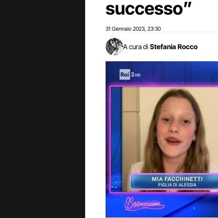
successo”
31 Gennaio 2023
23:30
,
A cura di
Stefania Rocco