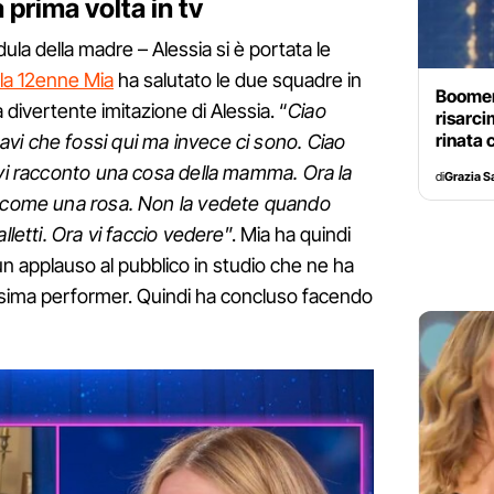
 prima volta in tv
dula della madre – Alessia si è portata le
la 12enne Mia
ha salutato le due squadre in
Boomeri
a divertente imitazione di Alessia. “
Ciao
risarci
rinata 
vi che fossi qui ma invece ci sono. Ciao
 vi racconto una cosa della mamma. Ora la
di
Grazia 
a come una rosa. Non la vedete quando
lletti. Ora vi faccio vedere
”. Mia ha quindi
n applauso al pubblico in studio che ne ha
ssima performer. Quindi ha concluso facendo