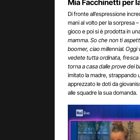
Mia Facchinetti per la
Di fronte all’espressione incre
mani al volto per la sorpresa –
gioco e poi si è prodotta in un
mamma. So che non ti aspetta
boomer, ciao millennial. Oggi
vedete tutta ordinata, fresc
torna a casa dalle prove dei ba
imitato la madre, strappando u
apprezzato le doti da giovani
alle squadre la sua domanda.