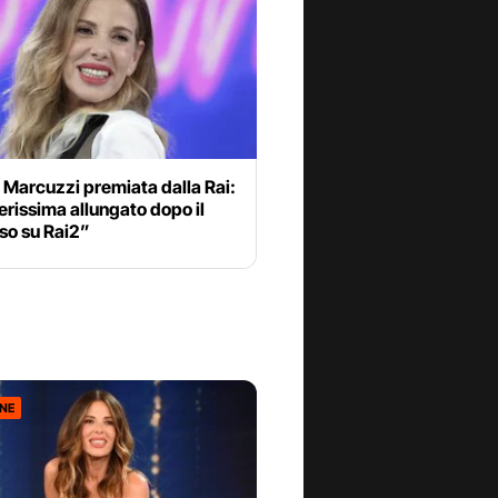
 Marcuzzi premiata dalla Rai:
rissima allungato dopo il
so su Rai2”
ONE