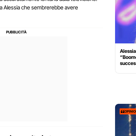
ma Alessia che sembrerebbe avere
Alessia
“Boome
succes
OPINI