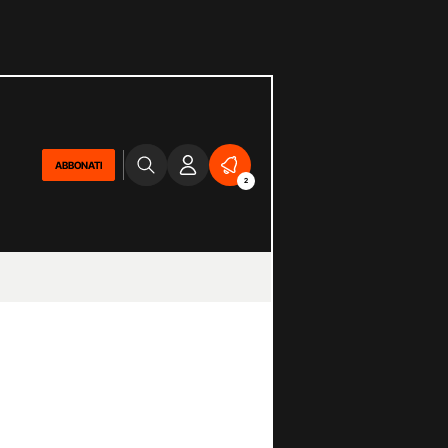
ABBONATI
2