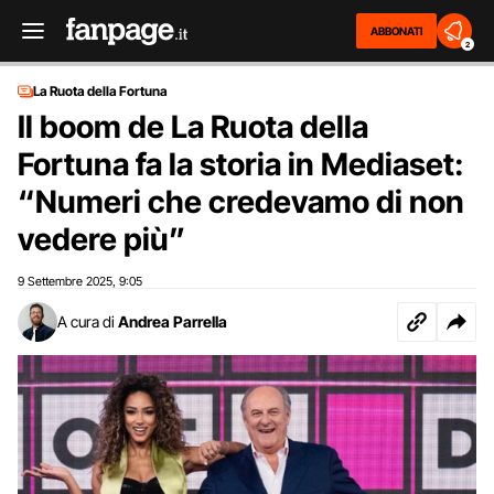
ABBONATI
2
La Ruota della Fortuna
Il boom de La Ruota della
Fortuna fa la storia in Mediaset:
“Numeri che credevamo di non
vedere più”
9 Settembre 2025
9:05
,
A cura di
Andrea Parrella