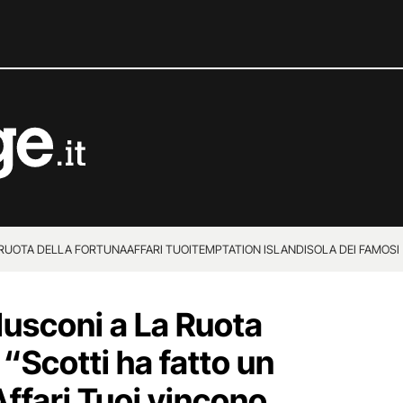
 RUOTA DELLA FORTUNA
AFFARI TUOI
TEMPTATION ISLAND
ISOLA DEI FAMOSI
rlusconi a La Ruota
 “Scotti ha fatto un
ffari Tuoi vincono