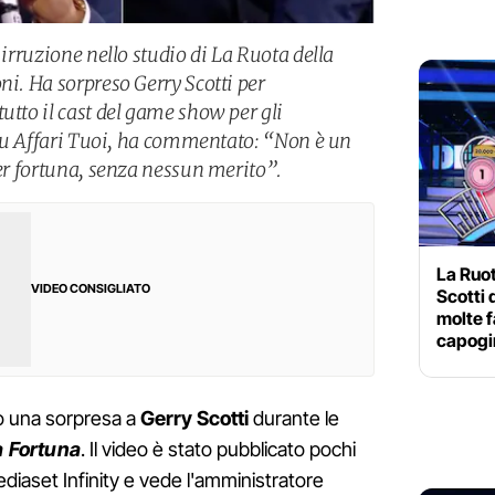
 irruzione nello studio di La Ruota della
ni. Ha sorpreso Gerry Scotti per
utto il cast del game show per gli
. Su Affari Tuoi, ha commentato: “Non è un
per fortuna, senza nessun merito”.
La Ruot
VIDEO CONSIGLIATO
Scotti 
molte f
capogi
o una sorpresa a
Gerry Scotti
durante le
a Fortuna
. Il video è stato pubblicato pochi
Mediaset Infinity e vede l'amministratore