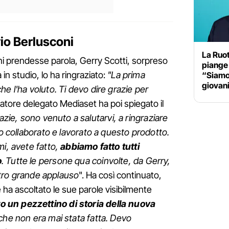
lvio Berlusconi
La Ruot
ni prendesse parola, Gerry Scotti, sorpreso
piange
in studio, lo ha ringraziato:
"La prima
“Siamo 
giovan
e l'ha voluto. Ti devo dire grazie per
ratore delegato Mediaset ha poi spiegato il
azie, sono venuto a salutarvi, a ringraziare
no collaborato e lavorato a questo prodotto.
mi, avete fatto,
abbiamo fatto tutti
o
. Tutte le persone qua coinvolte, da Gerry,
ostro grande applauso
". Ha così continuato,
 ha ascoltato le sue parole visibilmente
o un pezzettino di storia della nuova
che non era mai stata fatta. Devo