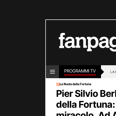
PROGRAMMI TV
LA
La Ruota della Fortuna
Pier Silvio Be
della Fortuna:
miracolo. Ad A