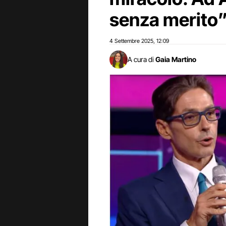
senza merito
4 Settembre 2025
12:09
,
A cura di
Gaia Martino