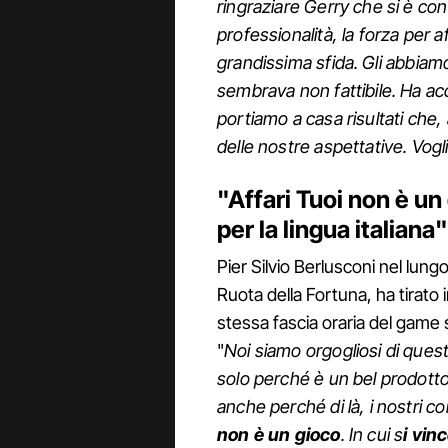
ringraziare Gerry che si è conv
professionalità, la forza per 
grandissima sfida.
Gli abbiamo
sembrava non fattibile. Ha acc
portiamo a casa risultati che, 
delle nostre aspettative. Vogl
"Affari Tuoi non è un
per la lingua italiana"
Pier Silvio Berlusconi nel lung
Ruota della Fortuna, ha tirato i
stessa fascia oraria del game s
"
Noi siamo orgogliosi di que
solo perché è un bel prodotto 
anche perché di là, i nostri 
non è un gioco
. In cui s
i vin