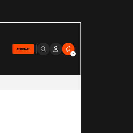
ABBONATI
2