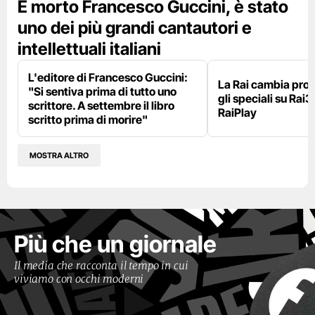
È morto Francesco Guccini, è stato
uno dei più grandi cantautori e
intellettuali italiani
L'editore di Francesco Guccini:
La Rai cambia pr
"Si sentiva prima di tutto uno
gli speciali su Rai3
scrittore. A settembre il libro
RaiPlay
scritto prima di morire"
MOSTRA ALTRO
Più che un giornale
Il media che racconta il tempo in cui
viviamo con occhi moderni