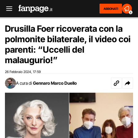
ABBONATI
2
Drusilla Foer ricoverata con la
polmonite bilaterale, il video coi
parenti: “Uccelli del
malaugurio!”
26 Febbraio 2024
17:59
,
A cura di
Gennaro Marco Duello