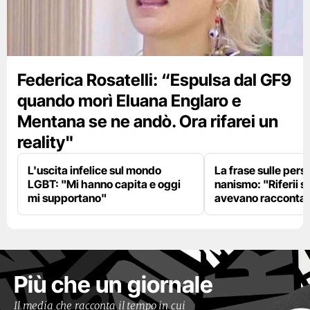
Federica Rosatelli: “Espulsa dal GF9
quando morì Eluana Englaro e
Mentana se ne andò. Ora rifarei un
reality"
L'uscita infelice sul mondo
La frase sulle pers
LGBT: "Mi hanno capita e oggi
nanismo: "Riferii s
mi supportano"
avevano racconta
Più che un giornale
Il media che racconta il tempo in cui