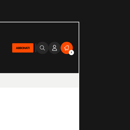
ABBONATI
2