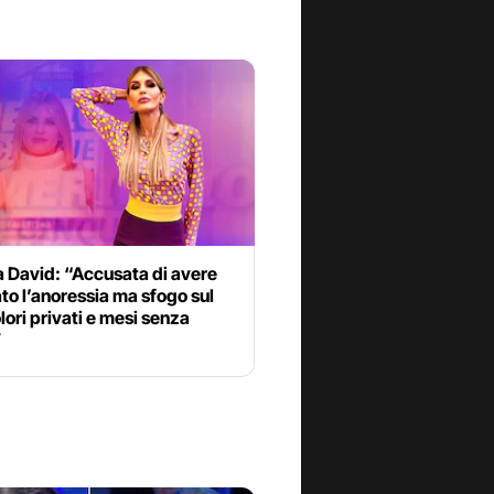
a David: “Accusata di avere
to l’anoressia ma sfogo sul
lori privati e mesi senza
”