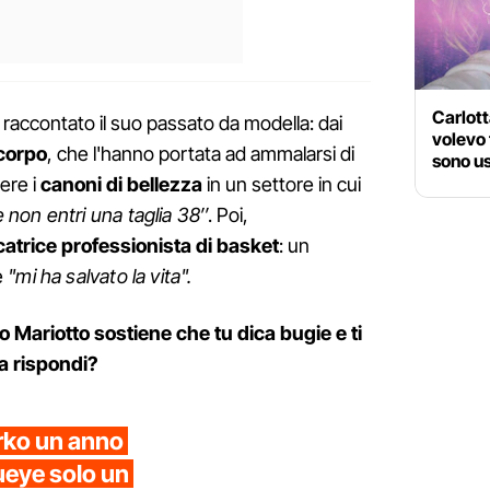
Carlott
a raccontato il suo passato da modella: dai
volevo 
corpo
, che l'hanno portata ad ammalarsi di
sono us
dere i
canoni di bellezza
in un settore in cui
 non entri una taglia 38″
. Poi,
atrice professionista di basket
: un
e
"mi ha salvato la vita".
o Mariotto sostiene che tu dica bugie e ti
a rispondi?
rko un anno
ueye solo un