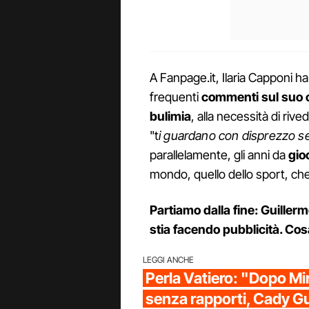
A Fanpage.it, Ilaria Capponi h
frequenti
commenti sul suo 
bulimia
, alla necessità di rive
"t
i guardano con disprezzo se
parallelamente, gli anni da
gioc
mondo, quello dello sport, ch
Partiamo dalla fine: Guillerm
stia facendo pubblicità. Cos
LEGGI ANCHE
Perla Vatiero: "Dopo Mi
senza rapporti, Cady G