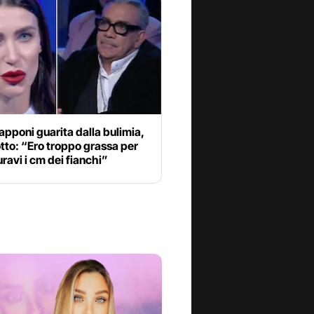
Capponi guarita dalla bulimia,
tto: “Ero troppo grassa per
uravi i cm dei fianchi”