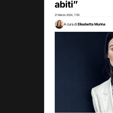
abiti”
21 Marzo 2024
7:00
,
A cura di
Elisabetta Murina