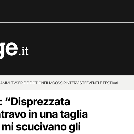
AMMI TV
SERIE E FICTION
FILM
GOSSIP
INTERVISTE
EVENTI E FESTIVAL
i: “Disprezzata
ravo in una taglia
o mi scucivano gli