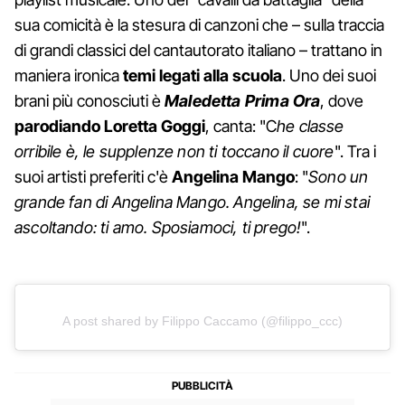
sua comicità è la stesura di canzoni che – sulla traccia
di grandi classici del cantautorato italiano – trattano in
maniera ironica
temi legati alla scuola
. Uno dei suoi
brani più conosciuti è
Maledetta Prima Ora
, dove
parodiando Loretta Goggi
, canta: "C
he classe
orribile è, le supplenze non ti toccano il cuore
". Tra i
suoi artisti preferiti c'è
Angelina Mango
: "
Sono un
grande fan di Angelina Mango. Angelina, se mi stai
ascoltando: ti amo. Sposiamoci, ti prego!
".
A post shared by Filippo Caccamo (@filippo_ccc)