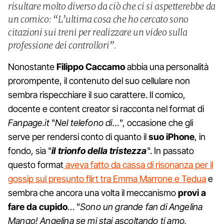
risultare molto diverso da ciò che ci si aspetterebbe da
un comico: “L’ultima cosa che ho cercato sono
citazioni sui treni per realizzare un video sulla
professione dei controllori”.
Nonostante
Filippo Caccamo
abbia una personalità
prorompente, il contenuto del suo cellulare non
sembra rispecchiare il suo carattere. Il comico,
docente e content creator si racconta nel format di
Fanpage.it
"
Nel telefono di…
", occasione che gli
serve per rendersi conto di quanto il
suo iPhone
, in
fondo, sia "
il trionfo della tristezza
". In passato
questo format
aveva fatto da cassa di risonanza per il
gossip sul presunto flirt tra Emma Marrone e Tedua
e
sembra che ancora una volta il meccanismo
provi a
fare da cupido
… "
Sono un grande fan di Angelina
Mango! Angelina se mi stai ascoltando ti amo,