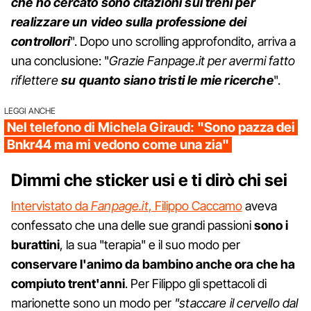
che ho cercato sono citazioni sui treni per
realizzare un video sulla professione dei
controllori
". Dopo uno scrolling approfondito, arriva a
una conclusione: "
Grazie Fanpage.it per avermi fatto
riflettere
su quanto siano tristi le mie ricerche
".
LEGGI ANCHE
Nel telefono di Michela Giraud: "Sono pazza dei
Bnkr44 ma mi vedono come una zia"
Dimmi che sticker usi e ti dirò chi sei
Intervistato da
Fanpage.it
, Filippo Caccamo
aveva
confessato che una delle sue grandi passioni
sono i
burattini
, la sua "terapia" e il suo modo per
conservare l'animo da bambino anche ora che ha
compiuto trent'anni
. Per Filippo gli spettacoli di
marionette sono un modo per
"staccare il cervello dal