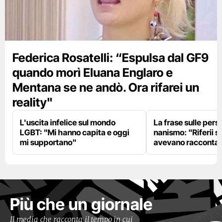
Federica Rosatelli: “Espulsa dal GF9
quando morì Eluana Englaro e
Mentana se ne andò. Ora rifarei un
reality"
L'uscita infelice sul mondo
La frase sulle pers
LGBT: "Mi hanno capita e oggi
nanismo: "Riferii s
mi supportano"
avevano racconta
Più che un giornale
Il media che racconta il tempo in cui