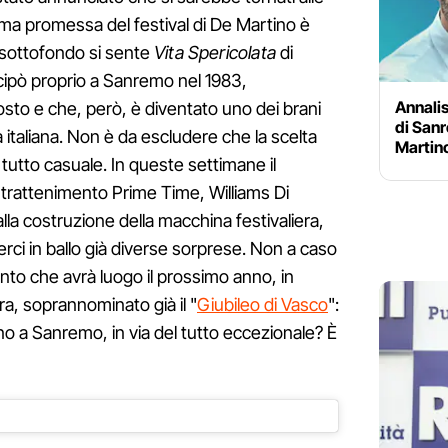
prima promessa del festival di De Martino è
 sottofondo si sente
Vita Spericolata
di
cipò proprio a Sanremo nel 1983,
Annalis
sto e che, però, è diventato uno dei brani
di San
a italiana. Non è da escludere che la scelta
Martin
 tutto casuale. In queste settimane il
Intrattenimento Prime Time, Williams Di
lla costruzione della macchina festivaliera,
rci in ballo già diverse sorprese. Non a caso
nto che avrà luogo il prossimo anno, in
ra, soprannominato già il "
Giubileo di Vasco
":
rno a Sanremo, in via del tutto eccezionale? È