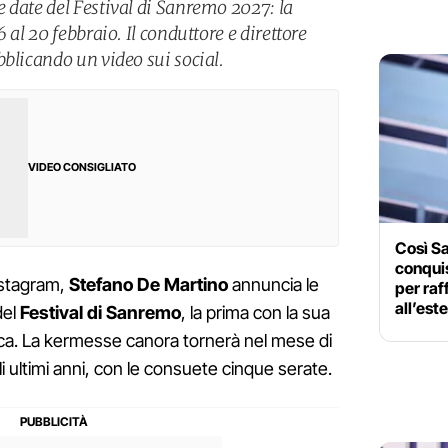
 date del Festival di Sanremo 2027: la
 al 20 febbraio. Il conduttore e direttore
bblicando un video sui social.
VIDEO CONSIGLIATO
Così S
conquis
nstagram,
Stefano De Martino
annuncia le
per raf
all’est
del
Festival di Sanremo
, la prima con la sua
ica. La kermesse canora tornerà nel mese di
i ultimi anni, con le consuete cinque serate.