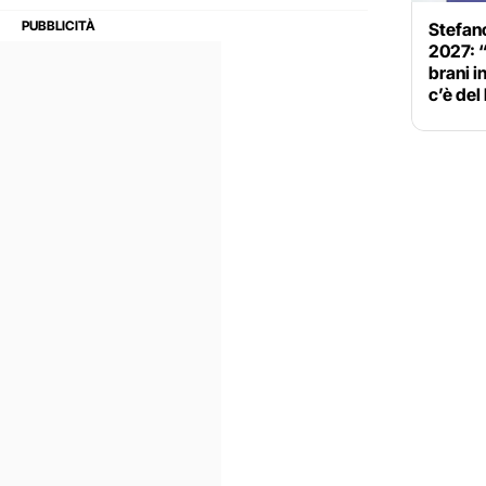
Stefan
2027: “
brani i
c’è del