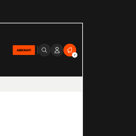
ABBONATI
2