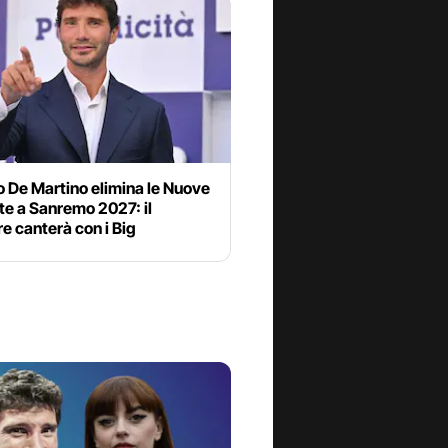
 De Martino elimina le Nuove
te a Sanremo 2027: il
re canterà con i Big