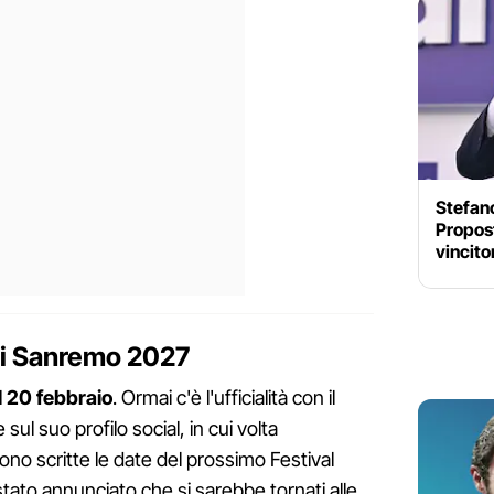
Stefano
Propos
vincito
 di Sanremo 2027
 20 febbraio
. Ormai c'è l'ufficialità con il
ul suo profilo social, in cui volta
sono scritte le date del prossimo Festival
 stato annunciato che si sarebbe tornati alle