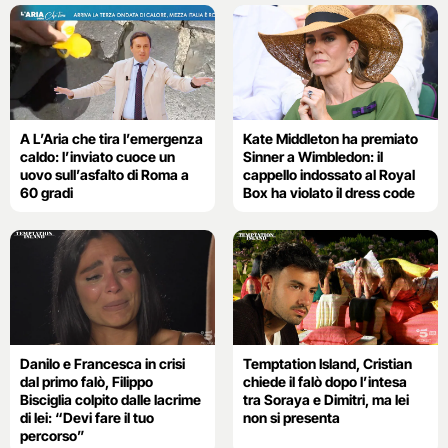
A L’Aria che tira l’emergenza
Kate Middleton ha premiato
caldo: l’inviato cuoce un
Sinner a Wimbledon: il
uovo sull’asfalto di Roma a
cappello indossato al Royal
60 gradi
Box ha violato il dress code
Danilo e Francesca in crisi
Temptation Island, Cristian
dal primo falò, Filippo
chiede il falò dopo l’intesa
Bisciglia colpito dalle lacrime
tra Soraya e Dimitri, ma lei
di lei: “Devi fare il tuo
non si presenta
percorso”