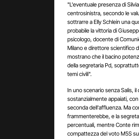
"L'eventuale presenza di Silvia 
centrosinistra, secondo le va
sottrarre a Elly Schlein una q
probabile la vittoria di Gius
psicologo, docente di Comunicaz
Milano e direttore scientifico d
mostrano che il bacino potenzia
della segretaria Pd, soprattutto
temi civili".
In uno scenario senza Salis, i
sostanzialmente appaiati, con u
seconda dell'affluenza. Ma con
frammenterebbe, e la segretari
percentuali, mentre Conte rim
compattezza del voto M5S su d