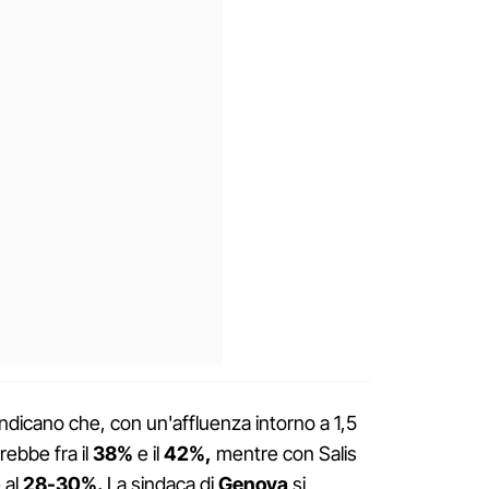
 indicano che, con un'affluenza intorno a 1,5
rebbe fra il
38%
e il
42%,
mentre con Salis
 al
28-30%.
La sindaca di
Genova
si