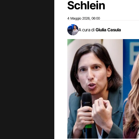
Schlein
4 Maggio 2026
06:00
,
A cura di
Giulia Casula