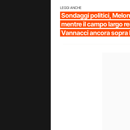
LEGGI ANCHE
Sondaggi politici, Melon
mentre il campo largo re
Vannacci ancora sopra 