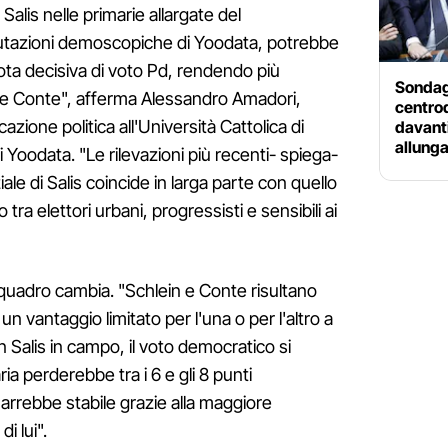
Salis nelle primarie allargate del
lutazioni demoscopiche di Yoodata, potrebbe
uota decisiva di voto Pd, rendendo più
Sondaggi
eppe Conte", afferma Alessandro Amadori,
centro
ione politica all'Università Cattolica di
davanti
allung
i Yoodata. "Le rilevazioni più recenti- spiega-
le di Salis coincide in larga parte con quello
 tra elettori urbani, progressisti e sensibili ai
l quadro cambia. "Schlein e Conte risultano
n vantaggio limitato per l'una o per l'altro a
 Salis in campo, il voto democratico si
a perderebbe tra i 6 e gli 8 punti
arrebbe stabile grazie alla maggiore
i lui".