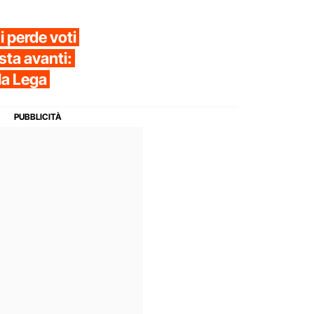
i perde voti
sta avanti:
la Lega