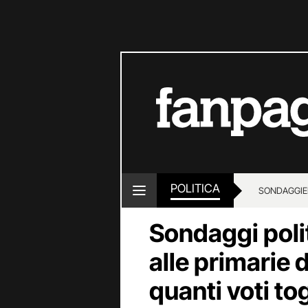
POLITICA
SONDAGGI
E
Sondaggi polit
alle primarie 
quanti voti tog