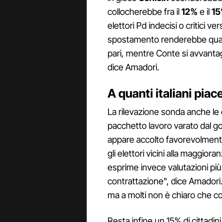
collocherebbe fra il
12%
e il
15
elettori Pd indecisi o critici v
spostamento renderebbe quasi
pari, mentre Conte si avvanta
dice Amadori.
A quanti italiani piac
La rilevazione sonda anche le op
pacchetto lavoro varato dal go
appare accolto favorevolmente d
gli elettori vicini alla maggio
esprime invece valutazioni più 
contrattazione", dice Amadori. 
ma a molti non è chiaro che cos
Resta infine un 15% di cittadi