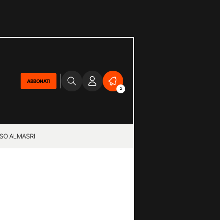
ABBONATI
2
SO ALMASRI