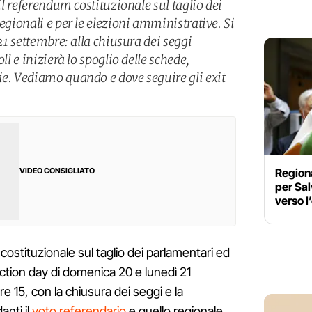
 il referendum costituzionale sul taglio dei
regionali e per le elezioni amministrative. Si
 21 settembre: alla chiusura dei seggi
ll e inizierà lo spoglio delle schede,
ie. Vediamo quando e dove seguire gli exit
Regiona
VIDEO CONSIGLIATO
per Sal
verso l
costituzionale sul taglio dei parlamentari ed
ection day di domenica 20 e lunedì 21
e 15, con la chiusura dei seggi e la
anti il
voto referendario
e quello regionale.