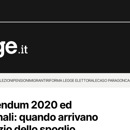
LEZIONI
PENSIONI
MIGRANTI
RIFORMA LEGGE ELETTORALE
CASO PARAGON
CA
erendum 2020 ed
nali: quando arrivano
izio dello spoglio