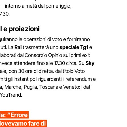
 – intorno a metà del pomeriggio,
7.30.
l e proiezioni
eguiranno le operazioni di voto e forniranno
tuti. La
Rai
trasmetterà uno
speciale Tg1
e
elaborati dal Consorzio Opinio sui primi exit
 invece attendere fino alle 17.30 circa. Su
Sky
e, con 30 ore di diretta, dal titolo Voto
iti gli instant poll riguardanti il referendum e
ia, Marche, Puglia, Toscana e Veneto: i dati
/YouTrend.
a: “Errore
dovevamo fare di