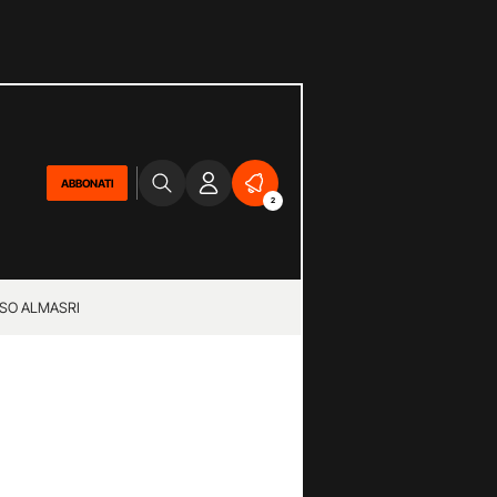
ABBONATI
2
SO ALMASRI