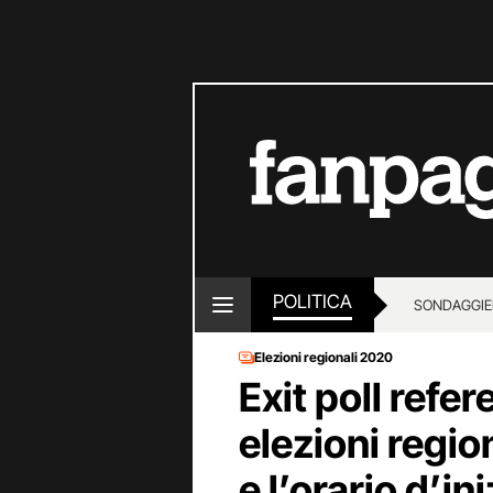
POLITICA
SONDAGGI
E
Elezioni regionali 2020
Exit poll ref
elezioni regio
e l’orario d’in