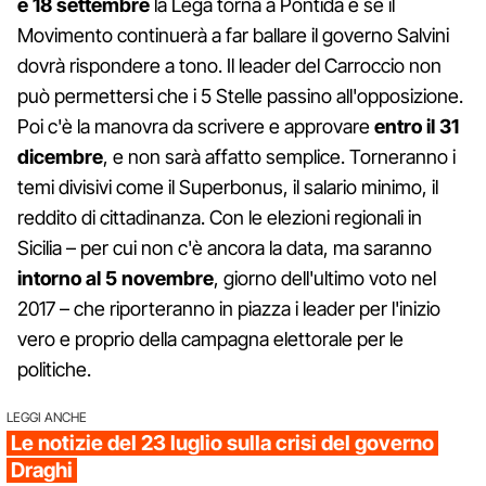
e 18 settembre
la Lega torna a Pontida e se il
Movimento continuerà a far ballare il governo Salvini
dovrà rispondere a tono. Il leader del Carroccio non
può permettersi che i 5 Stelle passino all'opposizione.
Poi c'è la manovra da scrivere e approvare
entro il 31
dicembre
, e non sarà affatto semplice. Torneranno i
temi divisivi come il Superbonus, il salario minimo, il
reddito di cittadinanza. Con le elezioni regionali in
Sicilia – per cui non c'è ancora la data, ma saranno
intorno al 5 novembre
, giorno dell'ultimo voto nel
2017 – che riporteranno in piazza i leader per l'inizio
vero e proprio della campagna elettorale per le
politiche.
LEGGI ANCHE
Le notizie del 23 luglio sulla crisi del governo
Draghi