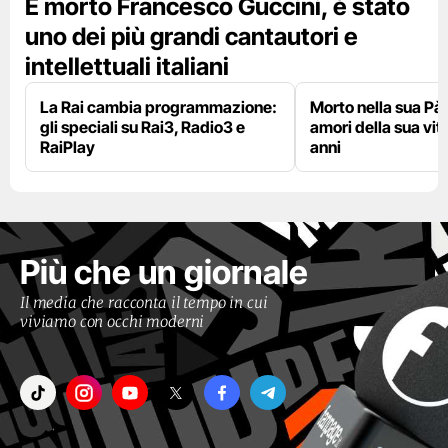
È morto Francesco Guccini, è stato
uno dei più grandi cantautori e
intellettuali italiani
La Rai cambia programmazione:
Morto nella sua Pà
gli speciali su Rai3, Radio3 e
amori della sua vit
RaiPlay
anni
Più che un giornale
Il media che racconta il tempo in cui
viviamo con occhi moderni