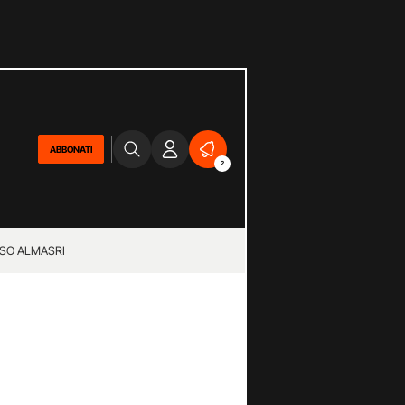
ABBONATI
2
SO ALMASRI