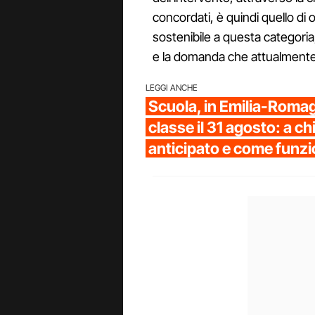
concordati, è quindi quello di 
sostenibile a questa categori
e la domanda che attualmente g
LEGGI ANCHE
Scuola, in Emilia-Romag
classe il 31 agosto: a chi 
anticipato e come funz