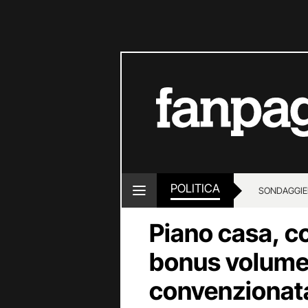
POLITICA
SONDAGGI
E
Piano casa, c
bonus volumetr
convenzionata 