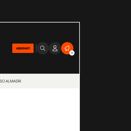
ABBONATI
2
SO ALMASRI