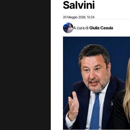
Salvini
20 Maggio 2026
12:24
,
A cura di
Giulia Casula