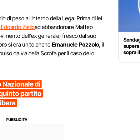
io di peso all'interno della Lega. Prima di lei
Edoardo Ziello
ad abbandonare Matteo
movimento dell'ex generale, fresco dal suo
Sondagg
loro si era unito anche
Emanuele Pozzolo,
il
supera 
sopra i
spulso da via della Scrofa per il caso dello
o Nazionale di
quinto partito
libera