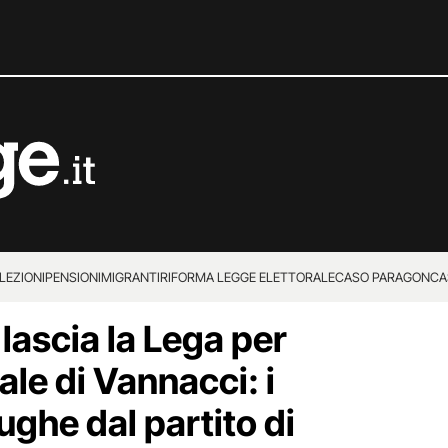
LEZIONI
PENSIONI
MIGRANTI
RIFORMA LEGGE ELETTORALE
CASO PARAGON
CA
lascia la Lega per
le di Vannacci: i
ughe dal partito di