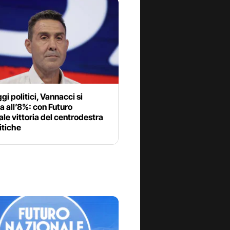
i politici, Vannacci si
a all’8%: con Futuro
le vittoria del centrodestra
litiche