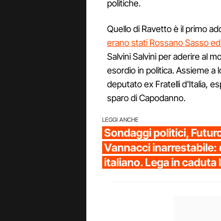
politiche.
Quello di Ravetto è il primo add
erano stati Rossano Sasso ed 
Salvini Salvini per aderire al 
esordio in politica. Assieme a 
deputato ex Fratelli d'Italia, e
sparo di Capodanno.
LEGGI ANCHE
Sondaggi politici, Futur
Vannacci inarrestabile: 
italiano. Lega in caduta 