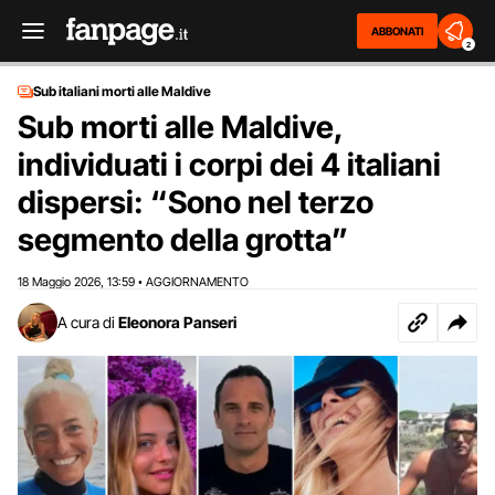
ABBONATI
2
Sub italiani morti alle Maldive
Sub morti alle Maldive,
individuati i corpi dei 4 italiani
dispersi: “Sono nel terzo
segmento della grotta”
18 Maggio 2026
13:59
AGGIORNAMENTO
,
•
A cura di
Eleonora Panseri