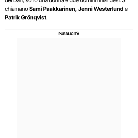
del Dan, sono una donna e due uomini finlandesi. Si
chiamano
Sami Paakkarinen,
Jenni Westerlund
e
Patrik Grönqvist
.