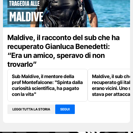
tragedia alle
Maldive
Maldive, il racconto del sub che ha
recuperato Gianluca Benedetti:
“Era un amico, speravo di non
trovarlo”
Sub Maldive, il mentore della
Maldive, il sub che
prof Montefalcone: "Spinta dalla
recuperato gli itali
curiosità scientifica, ha pagato
erano vicini. Uno s
con la vita"
stava per attaccar
LEGGI TUTTA LA STORIA
SEGUI