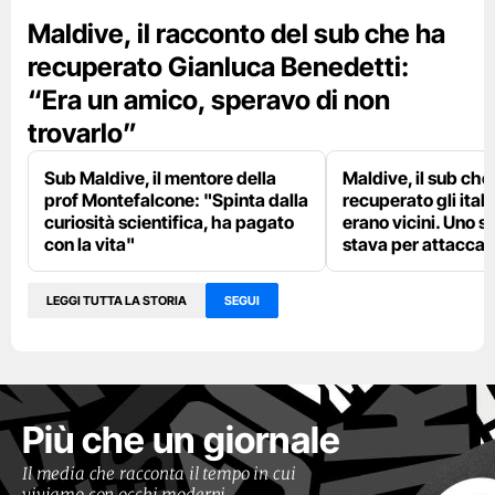
Maldive, il racconto del sub che ha
recuperato Gianluca Benedetti:
“Era un amico, speravo di non
trovarlo”
Sub Maldive, il mentore della
Maldive, il sub che
prof Montefalcone: "Spinta dalla
recuperato gli itali
curiosità scientifica, ha pagato
erano vicini. Uno s
con la vita"
stava per attaccar
LEGGI TUTTA LA STORIA
SEGUI
Più che un giornale
Il media che racconta il tempo in cui
viviamo con occhi moderni