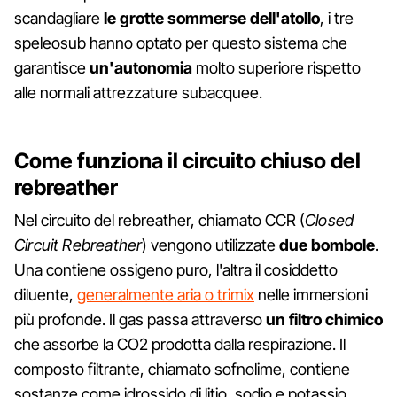
scandagliare
le grotte sommerse dell'atollo
, i tre
speleosub hanno optato per questo sistema che
garantisce
un'autonomia
molto superiore rispetto
alle normali attrezzature subacquee.
Come funziona il circuito chiuso del
rebreather
Nel circuito del rebreather, chiamato CCR (
Closed
Circuit Rebreather
) vengono utilizzate
due bombole
.
Una contiene ossigeno puro, l'altra il cosiddetto
diluente,
generalmente aria o trimix
nelle immersioni
più profonde. Il gas passa attraverso
un filtro chimico
che assorbe la CO2 prodotta dalla respirazione. Il
composto filtrante, chiamato sofnolime, contiene
sostanze come idrossido di litio, sodio e potassio,