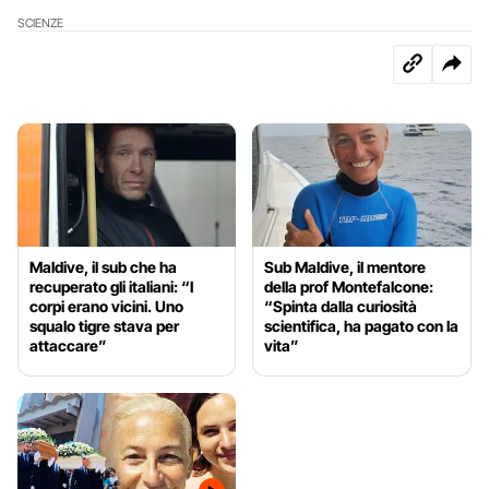
SCIENZE
Maldive, il sub che ha
Sub Maldive, il mentore
recuperato gli italiani: “I
della prof Montefalcone:
corpi erano vicini. Uno
“Spinta dalla curiosità
squalo tigre stava per
scientifica, ha pagato con la
attaccare”
vita”