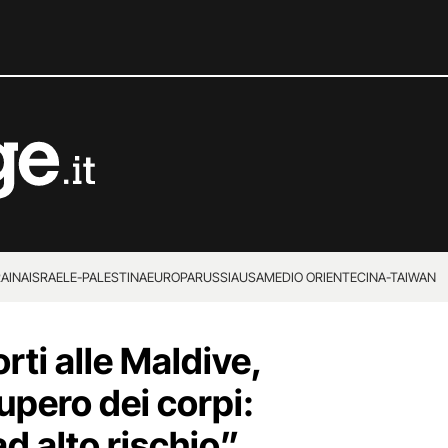
RAINA
ISRAELE-PALESTINA
EUROPA
RUSSIA
USA
MEDIO ORIENTE
CINA-TAIWAN
orti alle Maldive,
upero dei corpi:
d alto rischio”