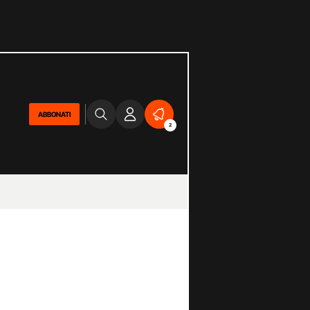
ABBONATI
2