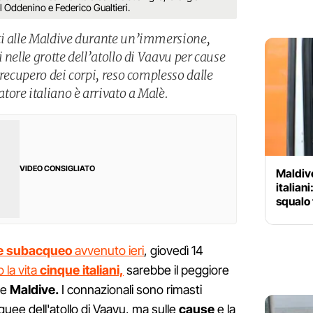
 Oddenino e Federico Gualtieri.
ti alle Maldive durante un’immersione,
 nelle grotte dell’atollo di Vaavu per cause
 recupero dei corpi, reso complesso dalle
ore italiano è arrivato a Malè.
VIDEO CONSIGLIATO
Maldive
italiani
squalo 
te subacqueo
avvenuto ieri
, giovedì 14
 la vita
cinque italiani,
sarebbe il peggiore
le
Maldive.
I connazionali sono rimasti
quee dell'atollo di Vaavu, ma sulle
cause
e la