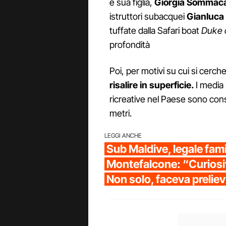
e sua figlia,
Giorgia Sommaca
istruttori subacquei
Gianluca
tuffate dalla Safari boat
Duke 
profondità
Poi, per motivi su cui si cerch
risalire in superficie.
I media
ricreative nel Paese sono con
metri.
LEGGI ANCHE
Sub Maldive, legale fami
Montefalcone: “Curiosit
Non solo, faceva prelievi