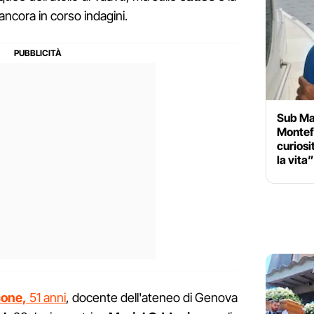
ncora in corso indagini.
Sub Mal
Montef
curiosi
la vita”
cone,
51 anni
, docente dell'ateneo di Genova