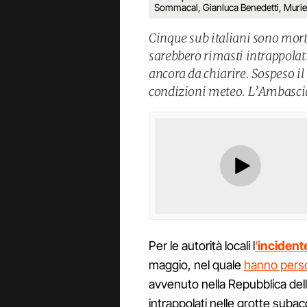
Sommacal, Gianluca Benedetti, Muriel
Cinque sub italiani sono mor
sarebbero rimasti intrappolati
ancora da chiarire. Sospeso il
condizioni meteo. L’Ambasciat
Per le autorità locali l
‘
inciden
maggio, nel quale
hanno perso
avvenuto nella Repubblica del
intrappolati nelle grotte subac