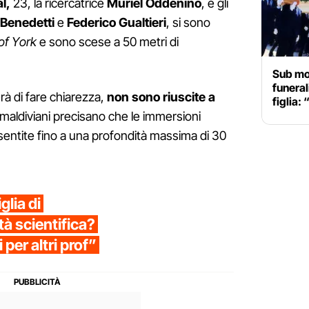
l,
23, la ricercatrice
Muriel Oddenino
, e gli
 Benedetti
e
Federico
Gualtieri
, si sono
of York
e sono scese a 50 metri di
Sub mor
funeral
erà di fare chiarezza,
non sono riuscite a
figlia:
 maldiviani precisano che le immersioni
sentite fino a una profondità massima di 30
glia di
à scientifica?
 per altri prof”