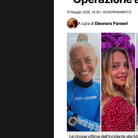
15 Maggio 2026
14:00
AGGIORNAMENTO
,
•
A cura di
Eleonora Panseri
Le cinque vittime dell'incidente alle 