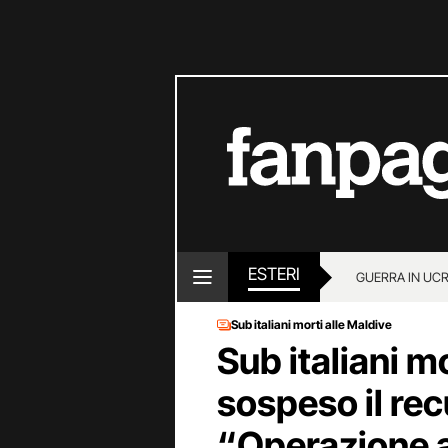
ESTERI
GUERRA IN UC
Sub italiani morti alle Maldive
Sub italiani m
sospeso il rec
“Operazione a