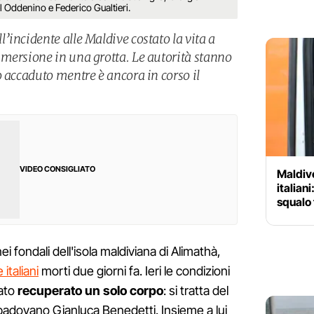
 Oddenino e Federico Gualtieri.
incidente alle Maldive costato la vita a
mersione in una grotta. Le autorità stanno
 accaduto mentre è ancora in corso il
VIDEO CONSIGLIATO
Maldive
italiani
squalo 
i fondali dell'isola maldiviana di Alimathà,
 italiani
morti due giorni fa. Ieri le condizioni
ato
recuperato un solo corpo
: si tratta del
 padovano Gianluca Benedetti. Insieme a lui