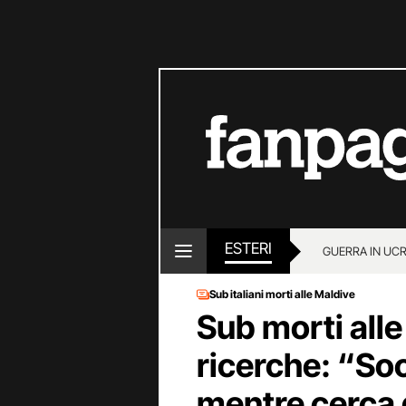
ESTERI
GUERRA IN UC
Sub italiani morti alle Maldive
Sub morti alle
ricerche: “So
mentre cerca g