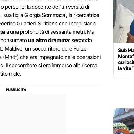
ro persone: la docente dell'università di
ua figlia Giorgia Sommacal, la ricercatrice
erico Gualtieri. Si ritiene che i corpi siano
tta
a una profondità di sessanta metri. Ma
i è consumato
un altro dramma
: secondo
le Maldive, un soccorritore delle Forze
Sub Mal
Montef
ive (Mndf) che era impegnato nelle operazioni
curiosi
. Il soccorritore si era immerso alla ricerca
la vita”
tito male.