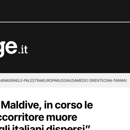
RAINA
ISRAELE-PALESTINA
EUROPA
RUSSIA
USA
MEDIO ORIENTE
CINA-TAIWAN
 Maldive, in corso le
ccorritore muore
li italiani dispersi”