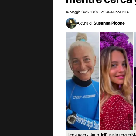
16 Maggio 2026
13:00
AGGIORNAMENTO
,
•
A cura di
Susanna Picone
Le cinque vittime dell'incidente alle 