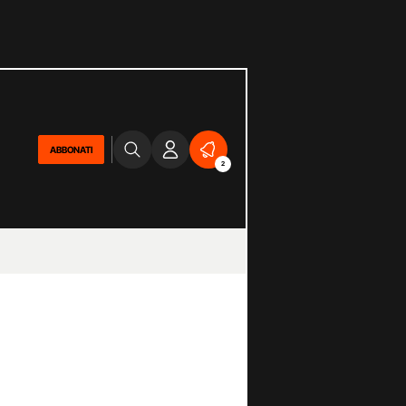
ABBONATI
2